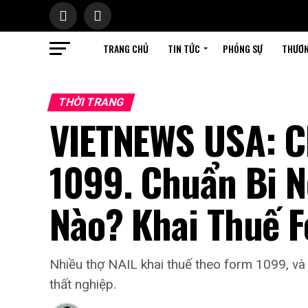
TRANG CHỦ
TIN TỨC
PHÓNG SỰ
THƯƠN
THỜI TRANG
VIETNEWS USA: C
1099. Chuẩn Bi N
Nào? Khai Thuế 
Nhiều thợ NAIL khai thuế theo form 1099, và t
thất nghiệp.