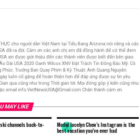
C cho người dân Việt Nam tại Tiểu Bang Arizona nói riêng và các
USA đã ra đời. Cảm ơn các anh chị em đã đồng hành để có thể đem
USA xin được giới thiệu đến các thành viên được biết đến bên giao
N Áo Dài USA 2020 Oanh Wilcox XNV Đặt Trách Tin Đông Bắc Mỹ: Cô
ng Phúc. Trưởng Ban Quay Phim & Kỷ Thuật: Anh Quang Nguyễn.
ngày luôn cố gắng để hoàn thiện hơn để đáp ứng được sự tin yêu
an qua cũng như trong Thời gian tới. Mọi đóng góp ý kiến cũng như
 hoặc email info.VietNewsUSA@Gmail.com Chân thành cảm ơn.
U MAY LIKE
ski channels back-to-
Model Jocelyn Chew’s Instagram is the
best vacation you’ve ever had