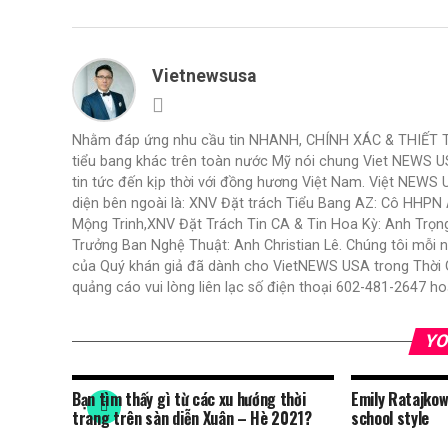
Vietnewsusa
Nhằm đáp ứng nhu cầu tin NHANH, CHÍNH XÁC & THIẾT THỰ
tiểu bang khác trên toàn nước Mỹ nói chung Viet NEWS 
tin tức đến kịp thời với đồng hương Việt Nam. Việt NEWS 
diện bên ngoài là: XNV Đặt trách Tiểu Bang AZ: Cô HHP
Mộng Trinh,XNV Đặt Trách Tin CA & Tin Hoa Kỳ: Anh Trọ
Trưởng Ban Nghệ Thuật: Anh Christian Lê. Chúng tôi mỗi 
của Quý khán giả đã dành cho VietNEWS USA trong Thời Gi
quảng cáo vui lòng liên lạc số điện thoại 602-481-2647
YO
Bạn tìm thấy gì từ các xu hướng thời
Emily Ratajkow
trang trên sàn diễn Xuân – Hè 2021?
school style