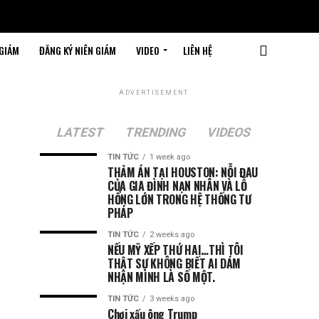
 GIÁM
ĐĂNG KÝ NIÊN GIÁM
VIDEO
LIÊN HỆ
ADVERTISEMENT
LATEST
TRENDING
VIDEOS
TIN TỨC
1 week ago
THẢM ÁN TẠI HOUSTON: NỖI ĐAU
CỦA GIA ĐÌNH NẠN NHÂN VÀ LỖ
HỔNG LỚN TRONG HỆ THỐNG TƯ
PHÁP
TIN TỨC
2 weeks ago
NẾU MỸ XẾP THỨ HAI…THÌ TÔI
THẬT SỰ KHÔNG BIẾT AI DÁM
NHẬN MÌNH LÀ SỐ MỘT.
TIN TỨC
3 weeks ago
Chơi xấu ông Trump