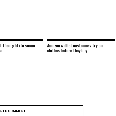
f the nightlife scene
Amazon will let customers try on
za
clothes before they buy
CK TO COMMENT