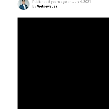
Published
5 years ago
on
July 4, 2021
By
Vietnewsusa