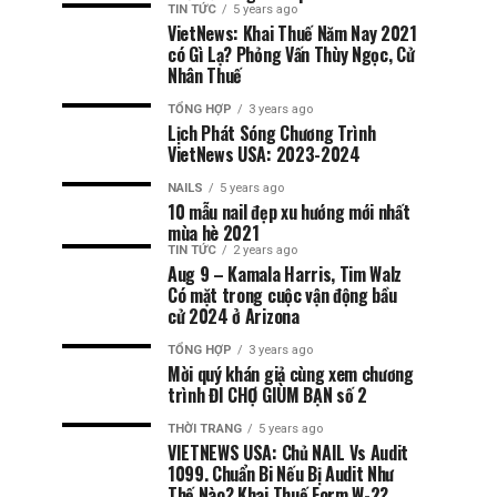
TIN TỨC
5 years ago
VietNews: Khai Thuế Năm Nay 2021
có Gì Lạ? Phỏng Vấn Thùy Ngọc, Cử
Nhân Thuế
TỔNG HỢP
3 years ago
Lịch Phát Sóng Chương Trình
VietNews USA: 2023-2024
NAILS
5 years ago
10 mẫu nail đẹp xu hướng mới nhất
mùa hè 2021
TIN TỨC
2 years ago
Aug 9 – Kamala Harris, Tim Walz
Có mặt trong cuộc vận động bầu
cử 2024 ở Arizona
TỔNG HỢP
3 years ago
Mời quý khán giả cùng xem chương
trình ĐI CHỢ GIÙM BẠN số 2
THỜI TRANG
5 years ago
VIETNEWS USA: Chủ NAIL Vs Audit
1099. Chuẩn Bi Nếu Bị Audit Như
Thế Nào? Khai Thuế Form W-2?