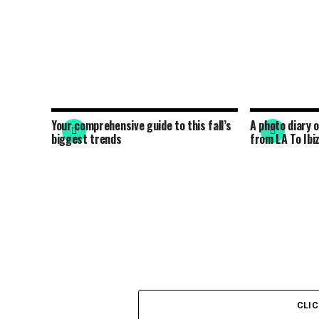
Your comprehensive guide to this fall’s
A photo diary o
biggest trends
from LA To Ibi
CLI