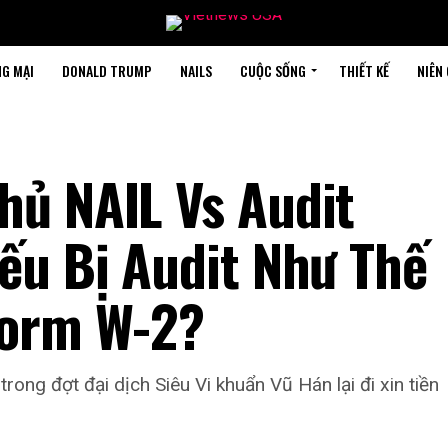
G MẠI
DONALD TRUMP
NAILS
CUỘC SỐNG
THIẾT KẾ
NIÊN
hủ NAIL Vs Audit
ếu Bị Audit Như Thế
Form W-2?
rong đợt đại dịch Siêu Vi khuẩn Vũ Hán lại đi xin tiền