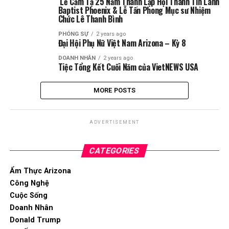
Lễ Cảm Tạ 25 Năm Thành Lập Hội Thánh Tin Lành
Baptist Phoenix & Lễ Tấn Phong Mục sư Nhiệm
Chức Lê Thanh Bình
PHÓNG SỰ
2 years ago
Đại Hội Phụ Nữ Việt Nam Arizona – Kỳ 8
DOANH NHÂN
2 years ago
Tiệc Tổng Kết Cuối Năm của VietNEWS USA
MORE POSTS
ADVERTISEMENT
CATEGORIES
Ẩm Thực Arizona
Công Nghệ
Cuộc Sống
Doanh Nhân
Donald Trump