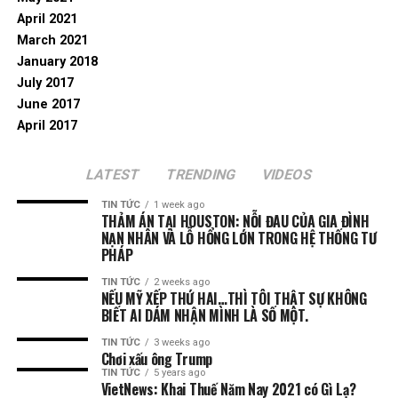
April 2021
March 2021
January 2018
July 2017
June 2017
April 2017
LATEST
TRENDING
VIDEOS
TIN TỨC
1 week ago
THẢM ÁN TẠI HOUSTON: NỖI ĐAU CỦA GIA ĐÌNH
NẠN NHÂN VÀ LỖ HỔNG LỚN TRONG HỆ THỐNG TƯ
PHÁP
TIN TỨC
2 weeks ago
NẾU MỸ XẾP THỨ HAI…THÌ TÔI THẬT SỰ KHÔNG
BIẾT AI DÁM NHẬN MÌNH LÀ SỐ MỘT.
TIN TỨC
3 weeks ago
Chơi xấu ông Trump
TIN TỨC
5 years ago
VietNews: Khai Thuế Năm Nay 2021 có Gì Lạ?