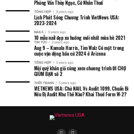
Phỏng Vấn Thùy Ngọc, Cử Nhân Thuế
TỔNG HỢP
3 years ago
Lịch Phát Sóng Chương Trình VietNews USA:
2023-2024
NAILS
5 years ago
10 mẫu nail đẹp xu hướng mới nhất mùa hè 2021
TIN TỨC
2 years ago
Aug 9 – Kamala Harris, Tim Walz Có mặt trong
cuộc vận động bầu cử 2024 ở Arizona
TỔNG HỢP
3 years ago
Mời quý khán giả cùng xem chương trình ĐI CHỢ
GIÙM BẠN số 2
THỜI TRANG
5 years ago
VIETNEWS USA: Chủ NAIL Vs Audit 1099. Chuẩn Bi
Nếu Bị Audit Như Thế Nào? Khai Thuế Form W-2?