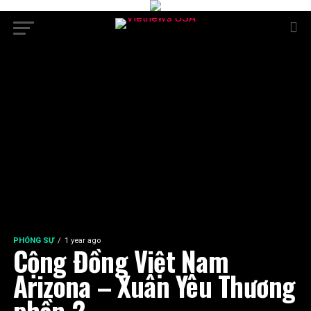
PHÓNG SỰ
1 year ago
Cộng Đồng Việt Nam
Arizona – Xuân Yêu Thương
phần 2