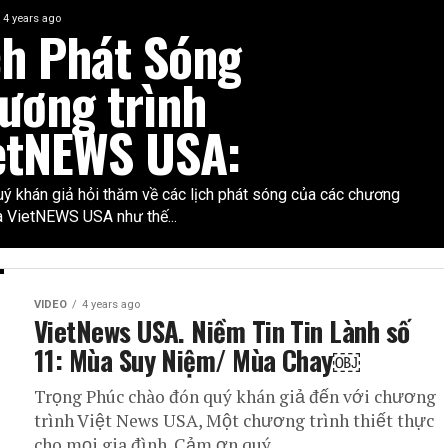
4 years ago
ch Phát Sóng
ương trình
etNEWS USA:
uý khán giả hỏi thăm về các lịch phát sóng của các chương
ủa VietNEWS USA như thế...
VIDEO
4 years ago
VietNews USA. Niềm Tin Tin Lành số
11: Mùa Suy Niệm/ Mùa Chay￼
Trọng Phúc chào đón quý khán giả đến với chương
trình Việt News USA, Một chương trình thiết thực
cho mọi gia đình. Cảm ơn quý...