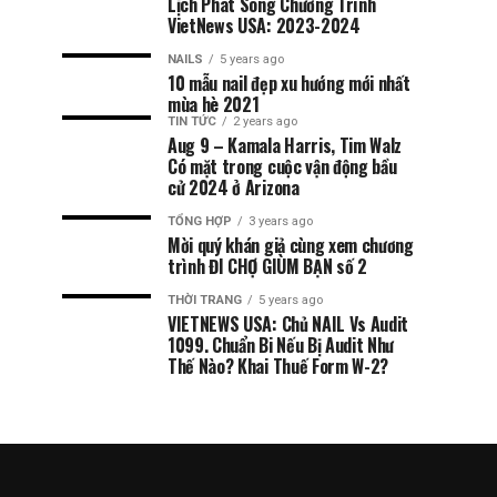
Lịch Phát Sóng Chương Trình
VietNews USA: 2023-2024
NAILS
5 years ago
10 mẫu nail đẹp xu hướng mới nhất
mùa hè 2021
TIN TỨC
2 years ago
Aug 9 – Kamala Harris, Tim Walz
Có mặt trong cuộc vận động bầu
cử 2024 ở Arizona
TỔNG HỢP
3 years ago
Mời quý khán giả cùng xem chương
trình ĐI CHỢ GIÙM BẠN số 2
THỜI TRANG
5 years ago
VIETNEWS USA: Chủ NAIL Vs Audit
1099. Chuẩn Bi Nếu Bị Audit Như
Thế Nào? Khai Thuế Form W-2?