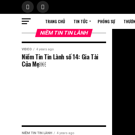
TRANG CHỦ
TIN TỨC
PHÓNG SỰ
THƯƠN
NIỀM TIN TIN LÀNH
VIDEO
4 years ago
Niềm Tin Tin Lành số 14: Gia Tài
Của Mẹ￼
NIỀM TIN TIN LÀNH
4 years ago