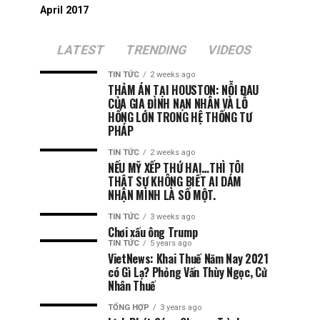
April 2017
LATEST
TRENDING
VIDEOS
TIN TỨC
2 weeks ago
THẢM ÁN TẠI HOUSTON: NỖI ĐAU
CỦA GIA ĐÌNH NẠN NHÂN VÀ LỖ
HỔNG LỚN TRONG HỆ THỐNG TƯ
PHÁP
TIN TỨC
2 weeks ago
NẾU MỸ XẾP THỨ HAI…THÌ TÔI
THẬT SỰ KHÔNG BIẾT AI DÁM
NHẬN MÌNH LÀ SỐ MỘT.
TIN TỨC
3 weeks ago
Chơi xấu ông Trump
TIN TỨC
5 years ago
VietNews: Khai Thuế Năm Nay 2021
có Gì Lạ? Phỏng Vấn Thùy Ngọc, Cử
Nhân Thuế
TỔNG HỢP
3 years ago