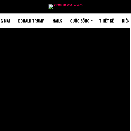
G MẠI
DONALD TRUMP
NAILS
CUỘC SỐNG
THIẾT KẾ
NIÊN