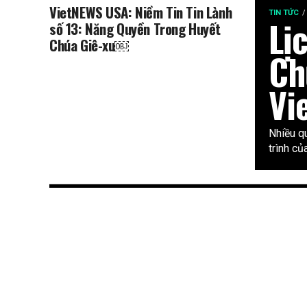
VietNEWS USA: Niềm Tin Tin Lành
TIN TỨC
Lị
số 13: Năng Quyền Trong Huyết
Chúa Giê-xu￼
Ch
Vi
Nhiều q
trình c