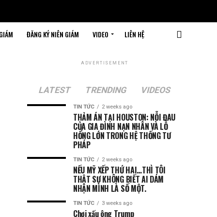
 GIÁM
ĐĂNG KÝ NIÊN GIÁM
VIDEO
LIÊN HỆ
ADVERTISEMENT
LATEST
TRENDING
VIDEOS
TIN TỨC
2 weeks ago
THẢM ÁN TẠI HOUSTON: NỖI ĐAU
CỦA GIA ĐÌNH NẠN NHÂN VÀ LỖ
HỔNG LỚN TRONG HỆ THỐNG TƯ
PHÁP
TIN TỨC
2 weeks ago
NẾU MỸ XẾP THỨ HAI…THÌ TÔI
THẬT SỰ KHÔNG BIẾT AI DÁM
NHẬN MÌNH LÀ SỐ MỘT.
TIN TỨC
3 weeks ago
Chơi xấu ông Trump