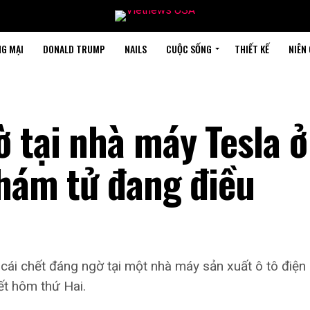
G MẠI
DONALD TRUMP
NAILS
CUỘC SỐNG
THIẾT KẾ
NIÊN
ờ tại nhà máy Tesla ở
thám tử đang điều
cái chết đáng ngờ tại một nhà máy sản xuất ô tô điện
ết hôm thứ Hai.