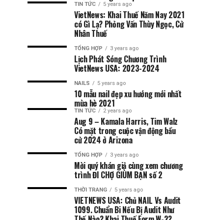
TIN TỨC
5 years ago
VietNews: Khai Thuế Năm Nay 2021
có Gì Lạ? Phỏng Vấn Thùy Ngọc, Cử
Nhân Thuế
TỔNG HỢP
3 years ago
Lịch Phát Sóng Chương Trình
VietNews USA: 2023-2024
NAILS
5 years ago
10 mẫu nail đẹp xu hướng mới nhất
mùa hè 2021
TIN TỨC
2 years ago
Aug 9 – Kamala Harris, Tim Walz
Có mặt trong cuộc vận động bầu
cử 2024 ở Arizona
TỔNG HỢP
3 years ago
Mời quý khán giả cùng xem chương
trình ĐI CHỢ GIÙM BẠN số 2
THỜI TRANG
5 years ago
VIETNEWS USA: Chủ NAIL Vs Audit
1099. Chuẩn Bi Nếu Bị Audit Như
Thế Nào? Khai Thuế Form W-2?