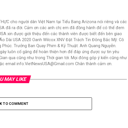
C cho người dân Việt Nam tại Tiểu Bang Arizona nói riêng và các
USA đã ra đời. Cảm ơn các anh chị em đã đồng hành để có thể đem
USA xin được giới thiệu đến các thành viên được biết đến bên giao
N Áo Dài USA 2020 Oanh Wilcox XNV Đặt Trách Tin Đông Bắc Mỹ: Cô
ng Phúc. Trưởng Ban Quay Phim & Kỷ Thuật: Anh Quang Nguyễn.
ngày luôn cố gắng để hoàn thiện hơn để đáp ứng được sự tin yêu
an qua cũng như trong Thời gian tới. Mọi đóng góp ý kiến cũng như
 hoặc email info.VietNewsUSA@Gmail.com Chân thành cảm ơn.
U MAY LIKE
CK TO COMMENT