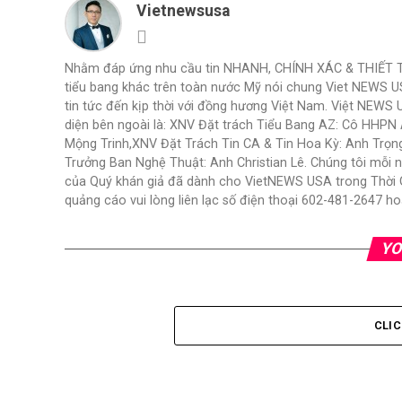
Vietnewsusa
Nhằm đáp ứng nhu cầu tin NHANH, CHÍNH XÁC & THIẾT THỰ
tiểu bang khác trên toàn nước Mỹ nói chung Viet NEWS 
tin tức đến kịp thời với đồng hương Việt Nam. Việt NEWS 
diện bên ngoài là: XNV Đặt trách Tiểu Bang AZ: Cô HHP
Mộng Trinh,XNV Đặt Trách Tin CA & Tin Hoa Kỳ: Anh Trọ
Trưởng Ban Nghệ Thuật: Anh Christian Lê. Chúng tôi mỗi 
của Quý khán giả đã dành cho VietNEWS USA trong Thời Gi
quảng cáo vui lòng liên lạc số điện thoại 602-481-2647
YO
CLI