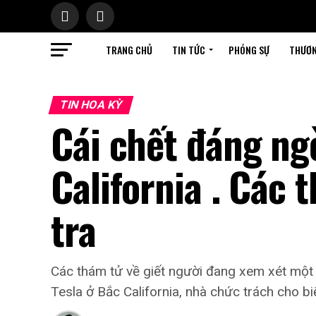
TRANG CHỦ
TIN TỨC
PHÓNG SỰ
THƯƠN
TIN HOA KỲ
Cái chết đáng ng
California . Các 
tra
Các thám tử về giết người đang xem xét một 
Tesla ở Bắc California, nhà chức trách cho bi