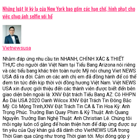
Những luật lệ kỳ lạ của New York bao gồm các hạn chế, hình phạt cho
việc chụp ảnh selfie với hổ
Vietnewsusa
Nhằm đáp ứng nhu cầu tin NHANH, CHÍNH XÁC & THIẾT
THỰC cho người dân Việt Nam tại Tiểu Bang Arizona nói riêng
và các tiểu bang khác trên toàn nước Mỹ nói chung Viet NEWS
USA đã ra đời. Cảm ơn các anh chị em đã đồng hành để có thể
đem tin tức đến kịp thời với đồng hương Việt Nam. Việt NEWS
USA xin được giới thiệu đến các thành viên được biết đến bên
giao diện bên ngoài là: XNV Đặt trách Tiểu Bang AZ: Cô HHPN
Áo Dài USA 2020 Oanh Wilcox XNV Đặt Trách Tin Đông Bắc
Mỹ: Cô Mộng Trinh,XNV Đặt Trách Tin CA & Tin Hoa Kỳ: Anh
Trọng Phúc. Trưởng Ban Quay Phim & Kỷ Thuật: Anh Quang
Nguyễn. Trưởng Ban Nghệ Thuật: Anh Christian Lê. Chúng tôi
mỗi ngày luôn cố gắng để hoàn thiện hơn để đáp ứng được sự
tin yêu của Quý khán giả đã dành cho VietNEWS USA trong
Thời Gian qua cũng như trong Thời gian tới. Mọi đóng góp ý