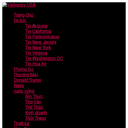
Trang Chủ
tin tức
Tin Arizona
Tin California
Tin Pennsylvania
Tin New Jersey
Tin New York
Tin Virginia
Tin Washington DC
Tin Hoa Kỳ
Phóng Sự
Thương Mại
Donald Trump
Nails
cuộc sống
Ẩm Thực
Thơ Văn
Thể Thảo
Kinh doanh
Thời Trang
Thiết kế