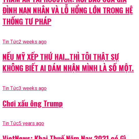
ĐÌNH NẠN NHÂN VÀ LỖ HỔNG LỚN TRONG HỆ
THỐNG TƯ PHÁP
Tin Tức
2 weeks ago
NẾU MỸ XẾP THỨ HAI…THÌ TÔI THẬT SỰ
KHÔNG BIẾT AI DÁM NHẬN MÌNH LÀ SỐ MỘT.
Tin Tức
3 weeks ago
Chơi xấu ông Trump
Tin Tức
5 years ago
VietNews: Khai Thuế Năm Nay 2021 có Gì