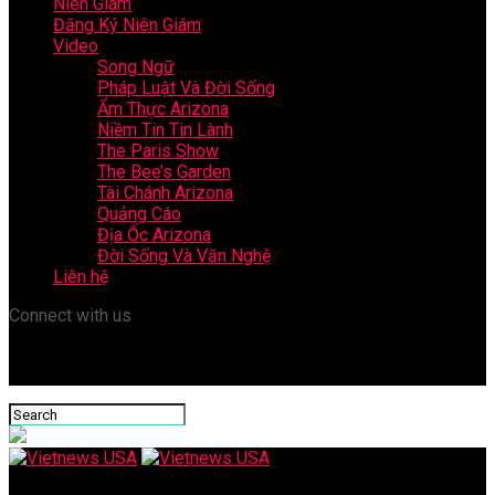
Niên Giám
Đăng Ký Niên Giám
Video
Song Ngữ
Pháp Luật Và Đời Sống
Ẩm Thực Arizona
Niềm Tin Tin Lành
The Paris Show
The Bee’s Garden
Tài Chánh Arizona
Quảng Cáo
Địa Ốc Arizona
Đời Sống Và Văn Nghệ
Liên hệ
Connect with us