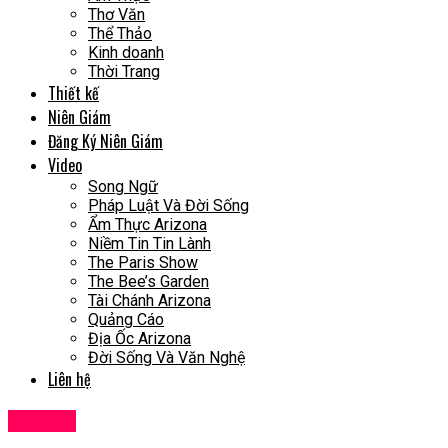
Thơ Văn
Thể Thảo
Kinh doanh
Thời Trang
Thiết kế
Niên Giám
Đăng Ký Niên Giám
Video
Song Ngữ
Pháp Luật Và Đời Sống
Ẩm Thực Arizona
Niềm Tin Tin Lành
The Paris Show
The Bee’s Garden
Tài Chánh Arizona
Quảng Cáo
Địa Ốc Arizona
Đời Sống Và Văn Nghệ
Liên hệ
Tin Tức