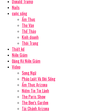
Donald Trump
Nails
cuộc sống
Ẩm Thực
Thơ Văn
Thể Thảo
Kinh doanh
Thời Trang
Thiết kế
Niên Giám
Đăng Ký Niên Giám
Video
Song Ngữ
Pháp Luật Và Đời Sống
Ẩm Thực Arizona
Niềm Tin Tin Lành
The Paris Show
The Bee’s Garden
Tài Chánh Arizona