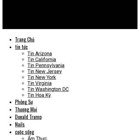
Vietnews USA
Hãng du thuyền Royal Caribbean bị kiện vì camera ẩn có thể đã
quay hàng trăm hành khách
Trang Chủ
tin tức
Tin Arizona
Tin California
Tin Pennsylvania
Tin New Jersey
Tin New York
Tin Virginia
Tin Washington DC
Tin Hoa Kỳ
Phóng Sự
Thương Mại
Donald Trump
Nails
cuộc sống
Ẩm Thực