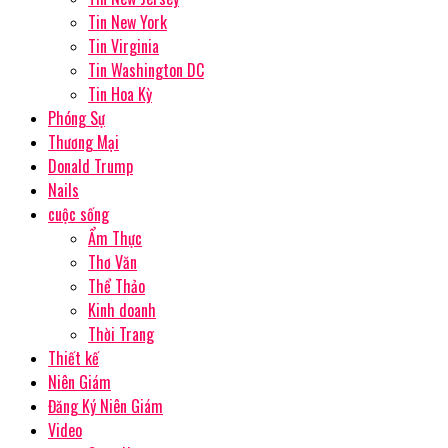
Tin New York
Tin Virginia
Tin Washington DC
Tin Hoa Kỳ
Phóng Sự
Thương Mại
Donald Trump
Nails
cuộc sống
Ẩm Thực
Thơ Văn
Thể Thảo
Kinh doanh
Thời Trang
Thiết kế
Niên Giám
Đăng Ký Niên Giám
Video