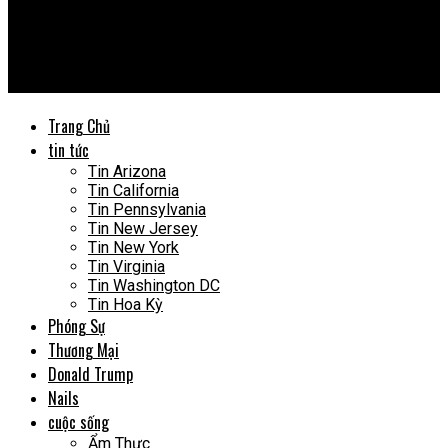
Vietnews USA
Sinh viên UCLA kiện bác sĩ, nói rằng cô đã ‘nhanh chóng’ chuyển
đổi giới tính ở tuổi 12
Trang Chủ
tin tức
Tin Arizona
Tin California
Tin Pennsylvania
Tin New Jersey
Tin New York
Tin Virginia
Tin Washington DC
Tin Hoa Kỳ
Phóng Sự
Thương Mại
Donald Trump
Nails
cuộc sống
Ẩm Thực