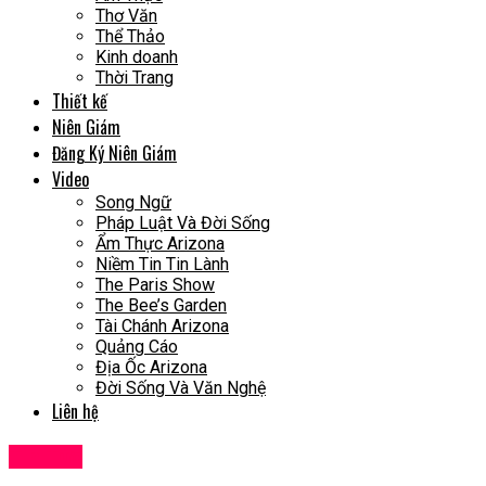
Thơ Văn
Thể Thảo
Kinh doanh
Thời Trang
Thiết kế
Niên Giám
Đăng Ký Niên Giám
Video
Song Ngữ
Pháp Luật Và Đời Sống
Ẩm Thực Arizona
Niềm Tin Tin Lành
The Paris Show
The Bee’s Garden
Tài Chánh Arizona
Quảng Cáo
Địa Ốc Arizona
Đời Sống Và Văn Nghệ
Liên hệ
Tin Tức