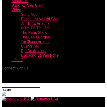
Niên Giám
Đăng Ký Niên Giám
Video
Song Ngữ
Pháp Luật Và Đời Sống
Ẩm Thực Arizona
Niềm Tin Tin Lành
The Paris Show
The Bee’s Garden
Tài Chánh Arizona
Quảng Cáo
Địa Ốc Arizona
Đời Sống Và Văn Nghệ
Liên hệ
Connect with us