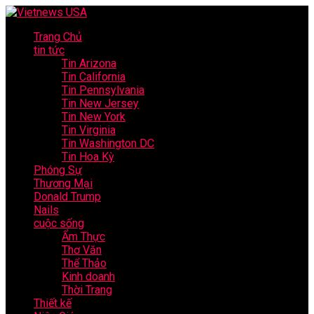
Trang Chủ
tin tức
Tin Arizona
Tin California
Tin Pennsylvania
Tin New Jersey
Tin New York
Tin Virginia
Tin Washington DC
Tin Hoa Kỳ
Phóng Sự
Thương Mại
Donald Trump
Nails
cuộc sống
Ẩm Thực
Thơ Văn
Thể Thảo
Kinh doanh
Thời Trang
Thiết kế