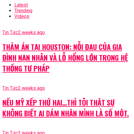
Latest
Trending
Videos
Tin Tức
2 weeks ago
THẢM ÁN TẠI HOUSTON: NỖI ĐAU CỦA GIA
ĐÌNH NẠN NHÂN VÀ LỖ HỔNG LỚN TRONG HỆ
THỐNG TƯ PHÁP
Tin Tức
2 weeks ago
NẾU MỸ XẾP THỨ HAI…THÌ TÔI THẬT SỰ
KHÔNG BIẾT AI DÁM NHẬN MÌNH LÀ SỐ MỘT.
Tin Tức
3 weeks ago