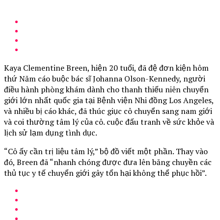
Kaya Clementine Breen, hiện 20 tuổi, đã đệ đơn kiện hôm
thứ Năm cáo buộc bác sĩ Johanna Olson-Kennedy, người
điều hành phòng khám dành cho thanh thiếu niên chuyển
giới lớn nhất quốc gia tại Bệnh viện Nhi đồng Los Angeles,
và nhiều bị cáo khác, đã thúc giục cô chuyển sang nam giới
và coi thường tâm lý của cô. cuộc đấu tranh về sức khỏe và
lịch sử lạm dụng tình dục.
“Cô ấy cần trị liệu tâm lý,” bộ đồ viết một phần. Thay vào
đó, Breen đã “nhanh chóng được đưa lên băng chuyền các
thủ tục y tế chuyển giới gây tổn hại không thể phục hồi”.