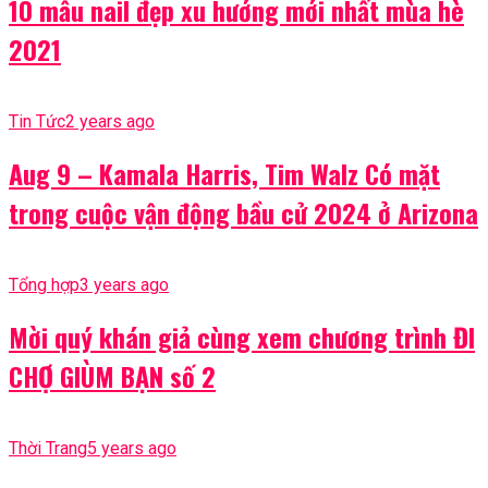
10 mẫu nail đẹp xu hướng mới nhất mùa hè
2021
Tin Tức
2 years ago
Aug 9 – Kamala Harris, Tim Walz Có mặt
trong cuộc vận động bầu cử 2024 ở Arizona
Tổng hợp
3 years ago
Mời quý khán giả cùng xem chương trình ĐI
CHỢ GIÙM BẠN số 2
Thời Trang
5 years ago