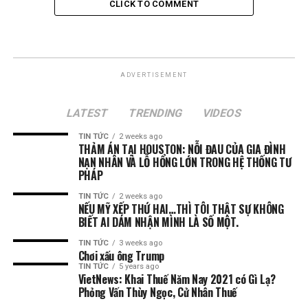
CLICK TO COMMENT
ADVERTISEMENT
LATEST
TRENDING
VIDEOS
TIN TỨC
2 weeks ago
THẢM ÁN TẠI HOUSTON: NỖI ĐAU CỦA GIA ĐÌNH
NẠN NHÂN VÀ LỖ HỔNG LỚN TRONG HỆ THỐNG TƯ
PHÁP
TIN TỨC
2 weeks ago
NẾU MỸ XẾP THỨ HAI…THÌ TÔI THẬT SỰ KHÔNG
BIẾT AI DÁM NHẬN MÌNH LÀ SỐ MỘT.
TIN TỨC
3 weeks ago
Chơi xấu ông Trump
TIN TỨC
5 years ago
VietNews: Khai Thuế Năm Nay 2021 có Gì Lạ?
Phỏng Vấn Thùy Ngọc, Cử Nhân Thuế