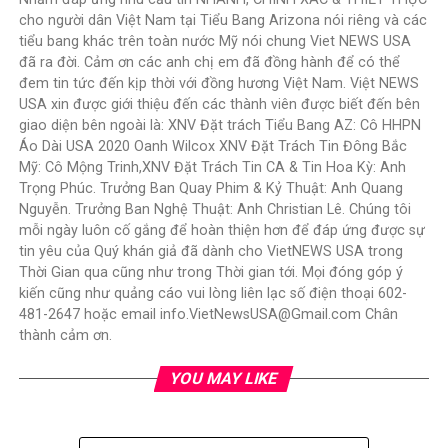
cho người dân Việt Nam tại Tiểu Bang Arizona nói riêng và các
tiểu bang khác trên toàn nước Mỹ nói chung Viet NEWS USA
đã ra đời. Cảm ơn các anh chị em đã đồng hành để có thể
đem tin tức đến kịp thời với đồng hương Việt Nam. Việt NEWS
USA xin được giới thiệu đến các thành viên được biết đến bên
giao diện bên ngoài là: XNV Đặt trách Tiểu Bang AZ: Cô HHPN
Áo Dài USA 2020 Oanh Wilcox XNV Đặt Trách Tin Đông Bắc
Mỹ: Cô Mộng Trinh,XNV Đặt Trách Tin CA & Tin Hoa Kỳ: Anh
Trọng Phúc. Trưởng Ban Quay Phim & Kỷ Thuật: Anh Quang
Nguyễn. Trưởng Ban Nghệ Thuật: Anh Christian Lê. Chúng tôi
mỗi ngày luôn cố gắng để hoàn thiện hơn để đáp ứng được sự
tin yêu của Quý khán giả đã dành cho VietNEWS USA trong
Thời Gian qua cũng như trong Thời gian tới. Mọi đóng góp ý
kiến cũng như quảng cáo vui lòng liên lạc số điện thoại 602-
481-2647 hoặc email info.VietNewsUSA@Gmail.com Chân
thành cảm ơn.
YOU MAY LIKE