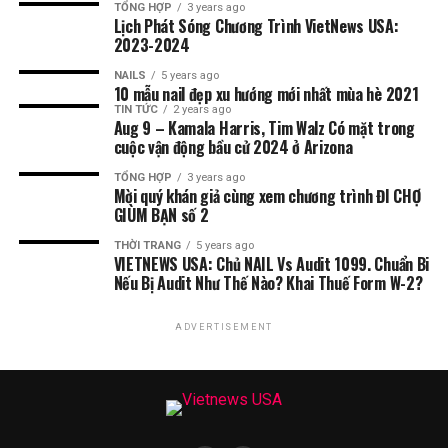
TỔNG HỢP
3 years ago
Lịch Phát Sóng Chương Trình VietNews USA:
2023-2024
NAILS
5 years ago
10 mẫu nail đẹp xu hướng mới nhất mùa hè 2021
TIN TỨC
2 years ago
Aug 9 – Kamala Harris, Tim Walz Có mặt trong
cuộc vận động bầu cử 2024 ở Arizona
TỔNG HỢP
3 years ago
Mời quý khán giả cùng xem chương trình ĐI CHỢ
GIÙM BẠN số 2
THỜI TRANG
5 years ago
VIETNEWS USA: Chủ NAIL Vs Audit 1099. Chuẩn Bi
Nếu Bị Audit Như Thế Nào? Khai Thuế Form W-2?
ADVERTISEMENT