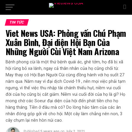
TIN TỨC
Viet News USA: Phỏng vấn Chú Phạm
Xuân Bình, Đại diện Hội Bạn Của
Những Người Cùi Việt Nam Arizona
Bệnh phong cùi là một thứ bệnh quái ác, ghê tởm, họ đã bị xã
hội rùng bỏ xa lánh, ngay cả thân nhân của họ cũng chối từ.
May thay có Hội Bạn Người Cùi cùng đồng hành với họ suốt 27
năm qua. Năm nay vì đại dịch Covid-19 , nên mọi việc phải tạm
ngưng, vì thế việc thu nhập tài chánh thiếu hụt, niềm vui cuối
đời của họ cũng bị cắt giảm. Niềm vui cuối đời của họ là gì? Họ
mong chờ các Soeur đại diện của hội đến phát tiền cho họ
hàng tháng. Tiền ở đâu mà có? Do lòng hảo tâm của các ân
nhân đóng góp gởi về cho hội. Một cây làm chẳng nên non, 3
cây chụm lại nên hòn núi cao.
Published
5 years ago
on
July 2, 2021