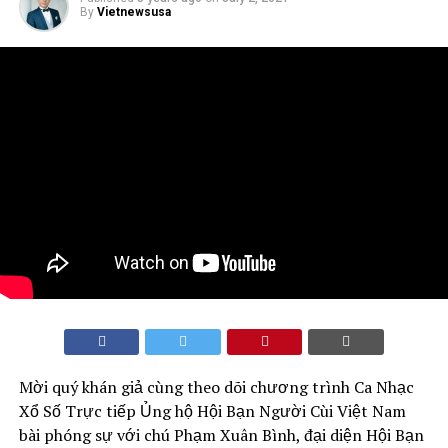
By
Vietnewsusa
Mời quý khán giả cùng theo dõi chương trình Ca Nhạc
Xổ Số Trực tiếp Ủng hộ Hội Bạn Người Cùi Việt Nam
bài phóng sự với chú Phạm Xuân Bình, đại diện Hội Bạn