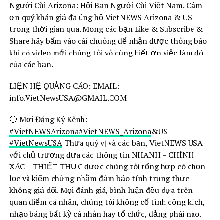
Người Cùi Arizona: Hội Bạn Người Cùi Việt Nam. Cảm
ơn quý khán giả đã ủng hộ VietNEWS Arizona & US
trong thời gian qua. Mong các bạn Like & Subscribe &
Share hãy bấm vào cái chuông để nhận được thông báo
khi có video mới chúng tôi vô cùng biết ơn việc làm đó
của các bạn.
LIỆN HỆ QUẢNG CÁO: EMAIL:
info.VietNewsUSA@GMAIL.COM
🔴 Mời Đăng Ký Kênh:
#VietNEWSArizona
#VietNEWS_Arizona
&US
#VietNewsUSA
Thưa quý vị và các bạn, VietNEWS USA
với chủ trương đưa các thông tin NHANH – CHÍNH
XÁC – THIẾT THỰC được chúng tôi tổng hợp có chọn
lọc và kiểm chứng nhằm đảm bảo tính trung thực
không giả dối. Mọi đánh giá, bình luận đều dựa trên
quan điểm cá nhân, chúng tôi không cố tình công kích,
nhạo báng bất kỳ cá nhân hay tổ chức, đảng phái nào.