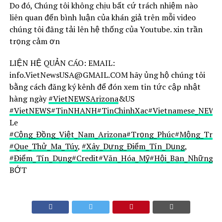
Do đó, Chúng tôi không chịu bất cứ trách nhiệm nào
liên quan đến bình luận của khán giả trên mỗi video
chúng tôi đăng tải lên hệ thống của Youtube. xin trần
trọng cảm ơn
LIỆN HỆ QUẢN CÁO: EMAIL:
info.VietNewsUSA@GMAIL.COM hãy ủng hộ chúng tôi
bằng cách đăng ký kênh để đón xem tin tức cập nhật
hàng ngày
#VietNEWSArizona
&US
#VietNEWS
#TinNHANH
#TinChinhXac
#Vietnamese_NEWS
Le
#Cộng_Đồng_Việt_Nam_Arizona
#Trọng_Phúc
#Mộng_Trin
#Que_Thử_Ma_Túy
,
#Xây_Dựng_Điểm_Tín_Dụng
,
#Điểm_Tín_Dụng
#Credit
#Văn_Hóa_Mỹ
#Hội_Bạn_Những_N
BỚT