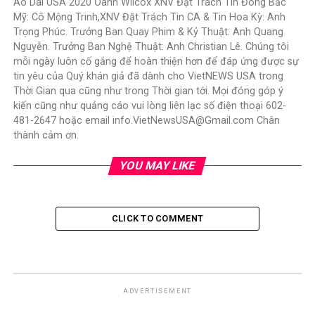
Áo Dài USA 2020 Oanh Wilcox XNV Đặt Trách Tin Đông Bắc
Mỹ: Cô Mộng Trinh,XNV Đặt Trách Tin CA & Tin Hoa Kỳ: Anh
Trọng Phúc. Trưởng Ban Quay Phim & Kỷ Thuật: Anh Quang
Nguyễn. Trưởng Ban Nghệ Thuật: Anh Christian Lê. Chúng tôi
mỗi ngày luôn cố gắng để hoàn thiện hơn để đáp ứng được sự
tin yêu của Quý khán giả đã dành cho VietNEWS USA trong
Thời Gian qua cũng như trong Thời gian tới. Mọi đóng góp ý
kiến cũng như quảng cáo vui lòng liên lạc số điện thoại 602-
481-2647 hoặc email info.VietNewsUSA@Gmail.com Chân
thành cảm ơn.
YOU MAY LIKE
CLICK TO COMMENT
ADVERTISEMENT