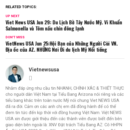
RELATED TOPICS:
UP NEXT
Viet News USA Jun 29: Du Lịch Bờ Tây Nước Mỹ. Vi Khuẩn
Salmonella và Tôm nấu chín đông lạnh
DON'T MISS
VietNews USA Jun 25:Hội Bạn của Những Người Cùi VN.
Địa ốc của AZ. NHỮNG Nơi Đi du lịch Mỹ Nổi tiếng
Vietnewsusa
Nhằm đáp ứng nhu cầu tin NHANH, CHÍNH XÁC & THIẾT THỰC
cho người dân Việt Nam tại Tiểu Bang Arizona nói riêng và các
tiểu bang khác trên toàn nước Mỹ nói chung Viet NEWS USA
đã ra đời. Cảm ơn các anh chị em đã đồng hành để có thể
đem tin tức đến kịp thời với đồng hương Việt Nam. Việt NEWS
USA xin được giới thiệu đến các thành viên được biết đến bên
giao diện bên ngoài là: XNV Đặt trách Tiểu Bang AZ: Cô HHPN