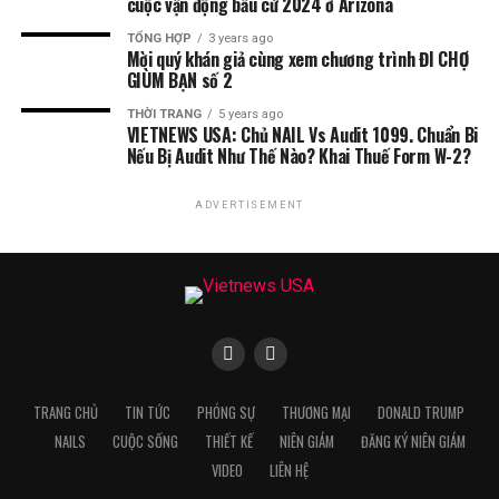
cuộc vận động bầu cử 2024 ở Arizona
TỔNG HỢP
3 years ago
Mời quý khán giả cùng xem chương trình ĐI CHỢ
GIÙM BẠN số 2
THỜI TRANG
5 years ago
VIETNEWS USA: Chủ NAIL Vs Audit 1099. Chuẩn Bi
Nếu Bị Audit Như Thế Nào? Khai Thuế Form W-2?
ADVERTISEMENT
TRANG CHỦ
TIN TỨC
PHÓNG SỰ
THƯƠNG MẠI
DONALD TRUMP
NAILS
CUỘC SỐNG
THIẾT KẾ
NIÊN GIÁM
ĐĂNG KÝ NIÊN GIÁM
VIDEO
LIÊN HỆ