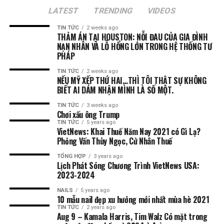
LATEST
TRENDING
VIDEOS
TIN TỨC
2 weeks ago
THẢM ÁN TẠI HOUSTON: NỖI ĐAU CỦA GIA ĐÌNH
NẠN NHÂN VÀ LỖ HỔNG LỚN TRONG HỆ THỐNG TƯ
PHÁP
TIN TỨC
2 weeks ago
NẾU MỸ XẾP THỨ HAI…THÌ TÔI THẬT SỰ KHÔNG
BIẾT AI DÁM NHẬN MÌNH LÀ SỐ MỘT.
TIN TỨC
3 weeks ago
Chơi xấu ông Trump
TIN TỨC
5 years ago
VietNews: Khai Thuế Năm Nay 2021 có Gì Lạ?
Phỏng Vấn Thùy Ngọc, Cử Nhân Thuế
TỔNG HỢP
3 years ago
Lịch Phát Sóng Chương Trình VietNews USA:
2023-2024
NAILS
5 years ago
10 mẫu nail đẹp xu hướng mới nhất mùa hè 2021
TIN TỨC
2 years ago
Aug 9 – Kamala Harris, Tim Walz Có mặt trong