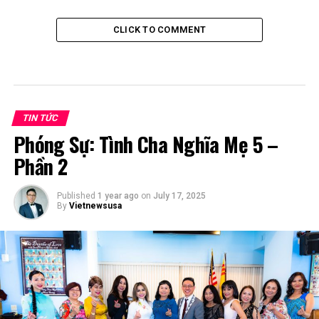
CLICK TO COMMENT
TIN TỨC
Phóng Sự: Tình Cha Nghĩa Mẹ 5 –
Phần 2
Published
1 year ago
on
July 17, 2025
By
Vietnewsusa