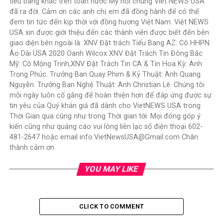
tiểu bang khác trên toàn nước Mỹ nói chung Viet NEWS USA
đã ra đời. Cảm ơn các anh chị em đã đồng hành để có thể
đem tin tức đến kịp thời với đồng hương Việt Nam. Việt NEWS
USA xin được giới thiệu đến các thành viên được biết đến bên
giao diện bên ngoài là: XNV Đặt trách Tiểu Bang AZ: Cô HHPN
Áo Dài USA 2020 Oanh Wilcox XNV Đặt Trách Tin Đông Bắc
Mỹ: Cô Mộng Trinh,XNV Đặt Trách Tin CA & Tin Hoa Kỳ: Anh
Trọng Phúc. Trưởng Ban Quay Phim & Kỷ Thuật: Anh Quang
Nguyễn. Trưởng Ban Nghệ Thuật: Anh Christian Lê. Chúng tôi
mỗi ngày luôn cố gắng để hoàn thiện hơn để đáp ứng được sự
tin yêu của Quý khán giả đã dành cho VietNEWS USA trong
Thời Gian qua cũng như trong Thời gian tới. Mọi đóng góp ý
kiến cũng như quảng cáo vui lòng liên lạc số điện thoại 602-
481-2647 hoặc email info.VietNewsUSA@Gmail.com Chân
thành cảm ơn.
YOU MAY LIKE
CLICK TO COMMENT