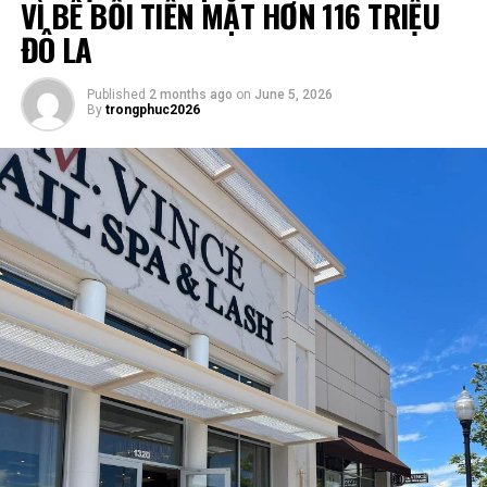
VÌ BÊ BỐI TIỀN MẶT HƠN 116 TRIỆU
ĐÔ LA
Published
2 months ago
on
June 5, 2026
By
trongphuc2026