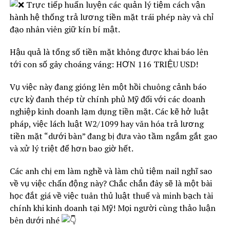
Trực tiếp huấn luyện các quản lý tiệm cách vận
hành hệ thống trả lương tiền mặt trái phép này và chỉ
đạo nhân viên giữ kín bí mật.
Hậu quả là tổng số tiền mặt không được khai báo lên
tới con số gây choáng váng: HƠN 116 TRIỆU USD!
Vụ việc này đang gióng lên một hồi chuông cảnh báo
cực kỳ đanh thép từ chính phủ Mỹ đối với các doanh
nghiệp kinh doanh lạm dụng tiền mặt. Các kẽ hở luật
pháp, việc lách luật W2/1099 hay văn hóa trả lương
tiền mặt “dưới bàn” đang bị đưa vào tầm ngắm gắt gao
và xử lý triệt để hơn bao giờ hết.
Các anh chị em làm nghề và làm chủ tiệm nail nghĩ sao
về vụ việc chấn động này? Chắc chắn đây sẽ là một bài
học đắt giá về việc tuân thủ luật thuế và minh bạch tài
chính khi kinh doanh tại Mỹ! Mọi người cùng thảo luận
bên dưới nhé