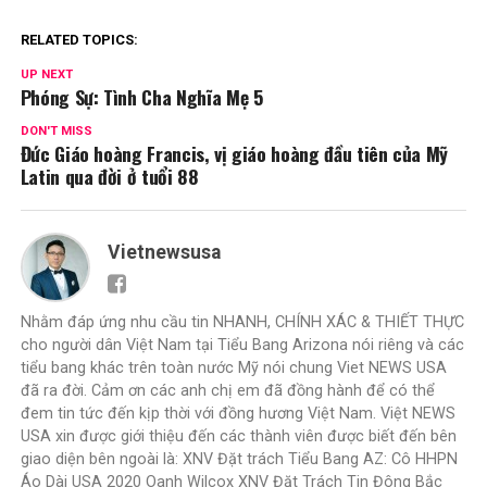
RELATED TOPICS:
UP NEXT
Phóng Sự: Tình Cha Nghĩa Mẹ 5
DON'T MISS
Đức Giáo hoàng Francis, vị giáo hoàng đầu tiên của Mỹ
Latin qua đời ở tuổi 88
Vietnewsusa
Nhằm đáp ứng nhu cầu tin NHANH, CHÍNH XÁC & THIẾT THỰC
cho người dân Việt Nam tại Tiểu Bang Arizona nói riêng và các
tiểu bang khác trên toàn nước Mỹ nói chung Viet NEWS USA
đã ra đời. Cảm ơn các anh chị em đã đồng hành để có thể
đem tin tức đến kịp thời với đồng hương Việt Nam. Việt NEWS
USA xin được giới thiệu đến các thành viên được biết đến bên
giao diện bên ngoài là: XNV Đặt trách Tiểu Bang AZ: Cô HHPN
Áo Dài USA 2020 Oanh Wilcox XNV Đặt Trách Tin Đông Bắc