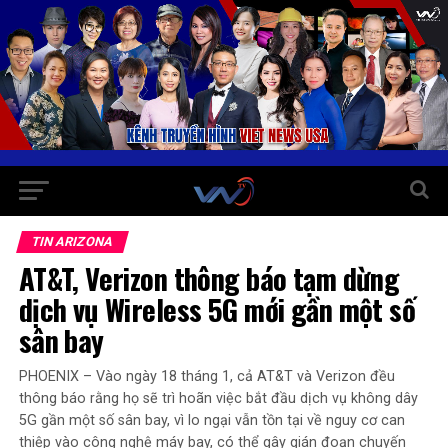
TIN ARIZONA
AT&T, Verizon thông báo tạm dừng
dịch vụ Wireless 5G mới gần một số
sân bay
PHOENIX – Vào ngày 18 tháng 1, cả AT&T và Verizon đều
thông báo rằng họ sẽ trì hoãn việc bắt đầu dịch vụ không dây
5G gần một số sân bay, vì lo ngại vẫn tồn tại về nguy cơ can
thiệp vào công nghệ máy bay, có thể gây gián đoạn chuyến