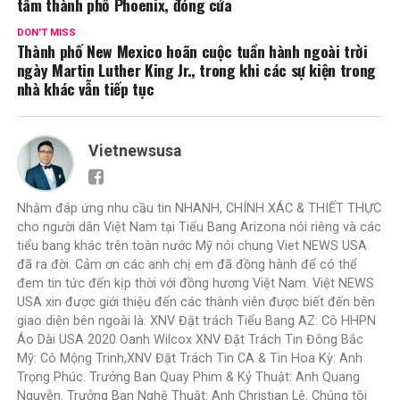
tâm thành phố Phoenix, đóng cửa
DON'T MISS
Thành phố New Mexico hoãn cuộc tuần hành ngoài trời
ngày Martin Luther King Jr., trong khi các sự kiện trong
nhà khác vẫn tiếp tục
Vietnewsusa
Nhằm đáp ứng nhu cầu tin NHANH, CHÍNH XÁC & THIẾT THỰC
cho người dân Việt Nam tại Tiểu Bang Arizona nói riêng và các
tiểu bang khác trên toàn nước Mỹ nói chung Viet NEWS USA
đã ra đời. Cảm ơn các anh chị em đã đồng hành để có thể
đem tin tức đến kịp thời với đồng hương Việt Nam. Việt NEWS
USA xin được giới thiệu đến các thành viên được biết đến bên
giao diện bên ngoài là: XNV Đặt trách Tiểu Bang AZ: Cô HHPN
Áo Dài USA 2020 Oanh Wilcox XNV Đặt Trách Tin Đông Bắc
Mỹ: Cô Mộng Trinh,XNV Đặt Trách Tin CA & Tin Hoa Kỳ: Anh
Trọng Phúc. Trưởng Ban Quay Phim & Kỷ Thuật: Anh Quang
Nguyễn. Trưởng Ban Nghệ Thuật: Anh Christian Lê. Chúng tôi