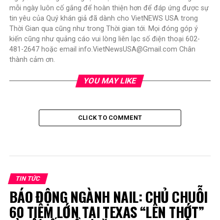
mỗi ngày luôn cố gắng để hoàn thiện hơn để đáp ứng được sự
tin yêu của Quý khán giả đã dành cho VietNEWS USA trong
Thời Gian qua cũng như trong Thời gian tới. Mọi đóng góp ý
kiến cũng như quảng cáo vui lòng liên lạc số điện thoại 602-
481-2647 hoặc email info.VietNewsUSA@Gmail.com Chân
thành cảm ơn.
YOU MAY LIKE
CLICK TO COMMENT
TIN TỨC
BÁO ĐỘNG NGÀNH NAIL: CHỦ CHUỖI
60 TIỆM LỚN TẠI TEXAS “LÊN THỚT”