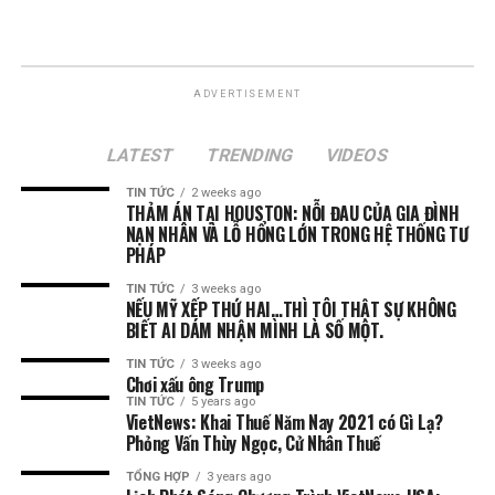
ADVERTISEMENT
LATEST
TRENDING
VIDEOS
TIN TỨC
2 weeks ago
THẢM ÁN TẠI HOUSTON: NỖI ĐAU CỦA GIA ĐÌNH
NẠN NHÂN VÀ LỖ HỔNG LỚN TRONG HỆ THỐNG TƯ
PHÁP
TIN TỨC
3 weeks ago
NẾU MỸ XẾP THỨ HAI…THÌ TÔI THẬT SỰ KHÔNG
BIẾT AI DÁM NHẬN MÌNH LÀ SỐ MỘT.
TIN TỨC
3 weeks ago
Chơi xấu ông Trump
TIN TỨC
5 years ago
VietNews: Khai Thuế Năm Nay 2021 có Gì Lạ?
Phỏng Vấn Thùy Ngọc, Cử Nhân Thuế
TỔNG HỢP
3 years ago