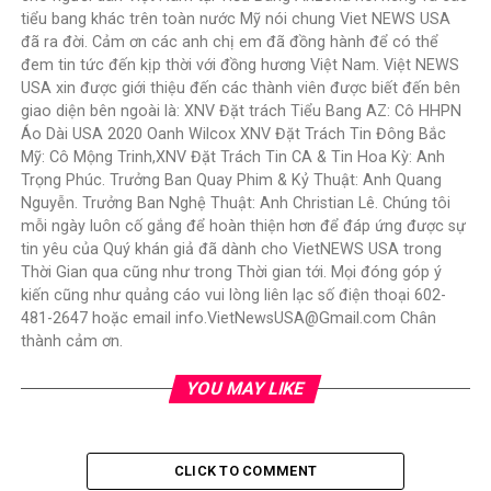
tiểu bang khác trên toàn nước Mỹ nói chung Viet NEWS USA
đã ra đời. Cảm ơn các anh chị em đã đồng hành để có thể
đem tin tức đến kịp thời với đồng hương Việt Nam. Việt NEWS
USA xin được giới thiệu đến các thành viên được biết đến bên
giao diện bên ngoài là: XNV Đặt trách Tiểu Bang AZ: Cô HHPN
Áo Dài USA 2020 Oanh Wilcox XNV Đặt Trách Tin Đông Bắc
Mỹ: Cô Mộng Trinh,XNV Đặt Trách Tin CA & Tin Hoa Kỳ: Anh
Trọng Phúc. Trưởng Ban Quay Phim & Kỷ Thuật: Anh Quang
Nguyễn. Trưởng Ban Nghệ Thuật: Anh Christian Lê. Chúng tôi
mỗi ngày luôn cố gắng để hoàn thiện hơn để đáp ứng được sự
tin yêu của Quý khán giả đã dành cho VietNEWS USA trong
Thời Gian qua cũng như trong Thời gian tới. Mọi đóng góp ý
kiến cũng như quảng cáo vui lòng liên lạc số điện thoại 602-
481-2647 hoặc email info.VietNewsUSA@Gmail.com Chân
thành cảm ơn.
YOU MAY LIKE
CLICK TO COMMENT