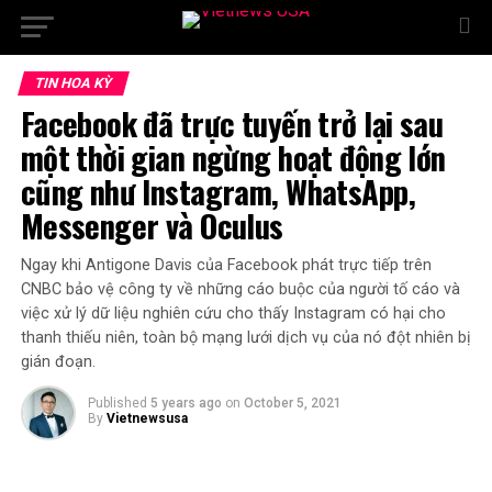
TIN HOA KỲ
Facebook đã trực tuyến trở lại sau
một thời gian ngừng hoạt động lớn
cũng như Instagram, WhatsApp,
Messenger và Oculus
Ngay khi Antigone Davis của Facebook phát trực tiếp trên
CNBC bảo vệ công ty về những cáo buộc của người tố cáo và
việc xử lý dữ liệu nghiên cứu cho thấy Instagram có hại cho
thanh thiếu niên, toàn bộ mạng lưới dịch vụ của nó đột nhiên bị
gián đoạn.
Published
5 years ago
on
October 5, 2021
By
Vietnewsusa