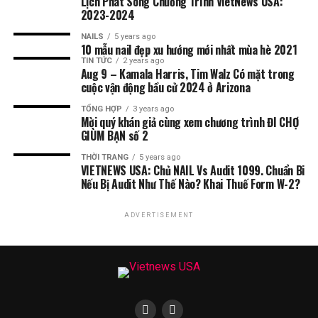
Lịch Phát Sóng Chương Trình VietNews USA:
2023-2024
NAILS
5 years ago
10 mẫu nail đẹp xu hướng mới nhất mùa hè 2021
TIN TỨC
2 years ago
Aug 9 – Kamala Harris, Tim Walz Có mặt trong
cuộc vận động bầu cử 2024 ở Arizona
TỔNG HỢP
3 years ago
Mời quý khán giả cùng xem chương trình ĐI CHỢ
GIÙM BẠN số 2
THỜI TRANG
5 years ago
VIETNEWS USA: Chủ NAIL Vs Audit 1099. Chuẩn Bi
Nếu Bị Audit Như Thế Nào? Khai Thuế Form W-2?
ADVERTISEMENT