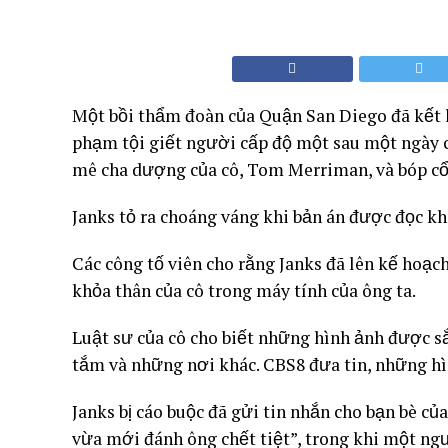
Một bồi thẩm đoàn của Quận San Diego đã kết lu
phạm tội giết người cấp độ một sau một ngày câ
mê cha dượng của cô, Tom Merriman, và bóp cổ
Janks tỏ ra choáng váng khi bản án được đọc kh
Các công tố viên cho rằng Janks đã lên kế hoạ
khỏa thân của cô trong máy tính của ông ta.
Luật sư của cô cho biết những hình ảnh được s
tắm và những nơi khác. CBS8 đưa tin, những hìn
Janks bị cáo buộc đã gửi tin nhắn cho bạn bè c
vừa mới đánh ông chết tiệt”, trong khi một ngư