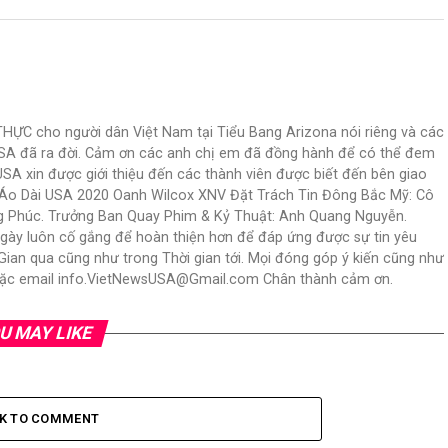
C cho người dân Việt Nam tại Tiểu Bang Arizona nói riêng và các
USA đã ra đời. Cảm ơn các anh chị em đã đồng hành để có thể đem
USA xin được giới thiệu đến các thành viên được biết đến bên giao
N Áo Dài USA 2020 Oanh Wilcox XNV Đặt Trách Tin Đông Bắc Mỹ: Cô
ng Phúc. Trưởng Ban Quay Phim & Kỷ Thuật: Anh Quang Nguyễn.
ngày luôn cố gắng để hoàn thiện hơn để đáp ứng được sự tin yêu
an qua cũng như trong Thời gian tới. Mọi đóng góp ý kiến cũng như
 hoặc email info.VietNewsUSA@Gmail.com Chân thành cảm ơn.
U MAY LIKE
CK TO COMMENT