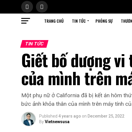
TRANG CHỦ
TIN TỨC
PHÓNG SỰ
THƯƠN
TIN TỨC
Giết bố dượng vi
của mình trên má
Một phụ nữ ở California đã bị kết án hôm thứ
bức ảnh khỏa thân của mình trên máy tính củ
Published
4 years ago
on
December 25, 2022
By
Vietnewsusa