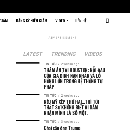
 GIÁM
ĐĂNG KÝ NIÊN GIÁM
VIDEO
LIÊN HỆ
ADVERTISEMENT
LATEST
TRENDING
VIDEOS
TIN TỨC
2 weeks ago
THẢM ÁN TẠI HOUSTON: NỖI ĐAU
CỦA GIA ĐÌNH NẠN NHÂN VÀ LỖ
HỔNG LỚN TRONG HỆ THỐNG TƯ
PHÁP
TIN TỨC
2 weeks ago
NẾU MỸ XẾP THỨ HAI…THÌ TÔI
THẬT SỰ KHÔNG BIẾT AI DÁM
NHẬN MÌNH LÀ SỐ MỘT.
TIN TỨC
3 weeks ago
Chơi xấu ông Trump