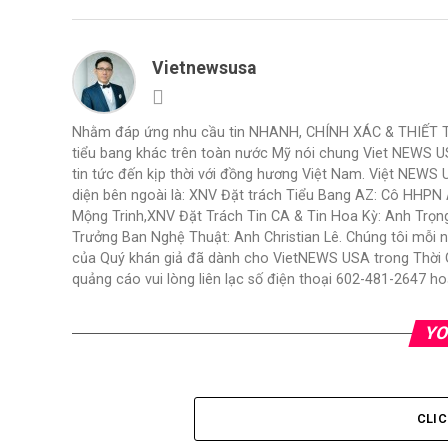
Vietnewsusa
Nhằm đáp ứng nhu cầu tin NHANH, CHÍNH XÁC & THIẾT THỰ
tiểu bang khác trên toàn nước Mỹ nói chung Viet NEWS 
tin tức đến kịp thời với đồng hương Việt Nam. Việt NEWS 
diện bên ngoài là: XNV Đặt trách Tiểu Bang AZ: Cô HHP
Mộng Trinh,XNV Đặt Trách Tin CA & Tin Hoa Kỳ: Anh Trọ
Trưởng Ban Nghệ Thuật: Anh Christian Lê. Chúng tôi mỗi 
của Quý khán giả đã dành cho VietNEWS USA trong Thời Gi
quảng cáo vui lòng liên lạc số điện thoại 602-481-2647
YO
CLI