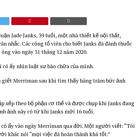
ận Jade Janks, 39 tuổi, một nhà thiết kế nội thất,
n nhắc. Các công tố viên cho biết Janks đã đánh thuốc
 ông vào ngày 31 tháng 12 năm 2020.
i cô ấy nhìn luật sư bào chữa của mình.
ch giết Merriman sau khi tìm thấy hàng trăm bức ảnh
ắp xếp theo bộ phận cơ thể và được chụp khi Janks đang
h ảnh này có từ khi Janks mới 16 tuổi.
ủa cô ấy vào ngày Merriman qua đời. Một người viết: “Tôi
ời khác nói “mọi việc đã hoàn thành khá tốt.”