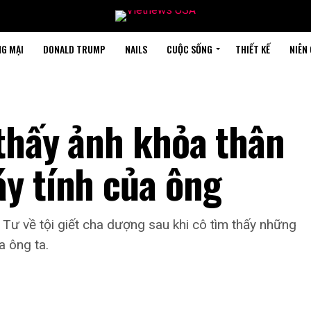
G MẠI
DONALD TRUMP
NAILS
CUỘC SỐNG
THIẾT KẾ
NIÊN
 thấy ảnh khỏa thân
y tính của ông
 Tư về tội giết cha dượng sau khi cô tìm thấy những
a ông ta.