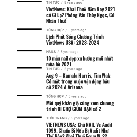
TIN TỨC
5 years ago
VietNews: Khai Thuế Năm Nay 2021
có Gì Lạ? Phỏng Vấn Thùy Ngọc, Cử
Nhân Thuế
TỔNG HỢP
3 years ago
Lịch Phát Sóng Chương Trình
VietNews USA: 2023-2024
NAILS
5 years ago
10 mẫu nail đẹp xu hướng mới nhất
mùa hè 2021
TIN TỨC
2 years ago
Aug 9 – Kamala Harris, Tim Walz
Có mặt trong cuộc vận động bầu
cử 2024 ở Arizona
TỔNG HỢP
3 years ago
Mời quý khán giả cùng xem chương
trình ĐI CHỢ GIÙM BẠN số 2
THỜI TRANG
5 years ago
VIETNEWS USA: Chủ NAIL Vs Audit
1099. Chuẩn Bi Nếu Bị Audit Như
Thế Nào? Khai Thuế Form W-2?