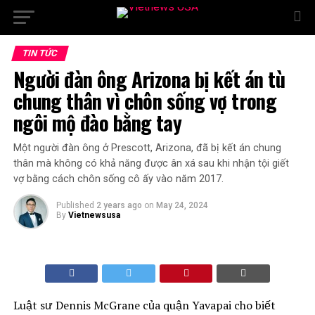
TIN TỨC
Người đàn ông Arizona bị kết án tù
chung thân vì chôn sống vợ trong
ngôi mộ đào bằng tay
Một người đàn ông ở Prescott, Arizona, đã bị kết án chung
thân mà không có khả năng được ân xá sau khi nhận tội giết
vợ bằng cách chôn sống cô ấy vào năm 2017.
Published
2 years ago
on
May 24, 2024
By
Vietnewsusa
Luật sư Dennis McGrane của quận Yavapai cho biết