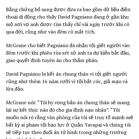
Bằng chứng bổ sung được đưa ra bao gồm dữ liệu điện
thoại di động cho thấy David Pagniano đang ở gần khu
mộ nơi vợ anh được tìm thấy chỉ vài ngày trước khi cô
qua đời, cũng như vào đêm cô mất tích.
McGrane cho biết Pagniano đã nhận tội giết người vào
đêm trước khi phiên tòa xét xử anh ta dự kiến ​​bắt đầu,
giao quyết định tuyên án cho thẩm phán.
David Pagniano bị kết án chung thân vì tội giết người
cũng như thêm 16 năm rưỡi vì tội bắt cóc, giả mạo và
lừa đảo.
McGrane nói: “Tôi hy vọng bản án chung thân sẽ mang
lại sự kết thúc nào đó cho gia đình nạn nhân”. “Tôi
muốn nói rõ rằng văn phòng của tôi sẽ truy tố mạnh mẽ
bất kỳ ai phạm tội bạo lực ở Quận Yavapai và chúng tôi
sẽ tiếp tục theo đuổi án tử hình trong những trường