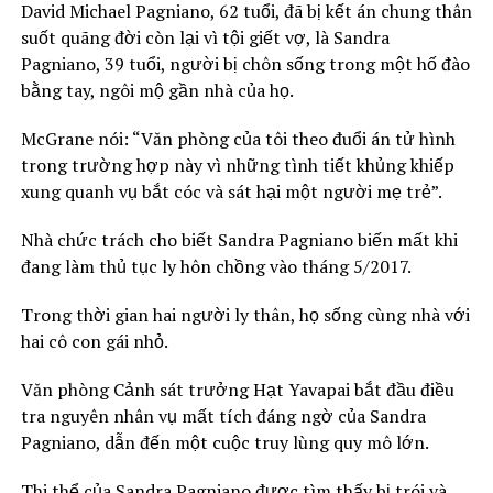
David Michael Pagniano, 62 tuổi, đã bị kết án chung thân
suốt quãng đời còn lại vì tội giết vợ, là Sandra
Pagniano, 39 tuổi, người bị chôn sống trong một hố đào
bằng tay, ngôi mộ gần nhà của họ.
McGrane nói: “Văn phòng của tôi theo đuổi án tử hình
trong trường hợp này vì những tình tiết khủng khiếp
xung quanh vụ bắt cóc và sát hại một người mẹ trẻ”.
Nhà chức trách cho biết Sandra Pagniano biến mất khi
đang làm thủ tục ly hôn chồng vào tháng 5/2017.
Trong thời gian hai người ly thân, họ sống cùng nhà với
hai cô con gái nhỏ.
Văn phòng Cảnh sát trưởng Hạt Yavapai bắt đầu điều
tra nguyên nhân vụ mất tích đáng ngờ của Sandra
Pagniano, dẫn đến một cuộc truy lùng quy mô lớn.
Thi thể của Sandra Pagniano được tìm thấy bị trói và