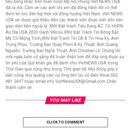
tiểu bang khác trên toàn nước Mỹ nói chung Viet NEWS USA
đã ra đời. Cảm ơn các anh chị em đã đồng hành để có thể
đem tin tức đến kịp thời với đồng hương Việt Nam. Việt NEWS
USA xin được giới thiệu đến các thành viên được biết đến bên
giao diện bên ngoài là: XNV Đặt trách Tiểu Bang AZ: Cô HHPN
Áo Dài USA 2020 Oanh Wilcox XNV Đặt Trách Tin Đông Bắc
Mỹ: Cô Mộng Trinh,XNV Đặt Trách Tin CA & Tin Hoa Kỳ: Anh
Trọng Phúc. Trưởng Ban Quay Phim & Kỷ Thuật: Anh Quang
Nguyễn. Trưởng Ban Nghệ Thuật: Anh Christian Lê. Chúng tôi
mỗi ngày luôn cố gắng để hoàn thiện hơn để đáp ứng được sự
tin yêu của Quý khán giả đã dành cho VietNEWS USA trong
Thời Gian qua cũng như trong Thời gian tới. Mọi đóng góp ý
kiến cũng như quảng cáo vui lòng liên lạc số điện thoại 602-
481-2647 hoặc email info.VietNewsUSA@Gmail.com Chân
thành cảm ơn.
YOU MAY LIKE
CLICK TO COMMENT