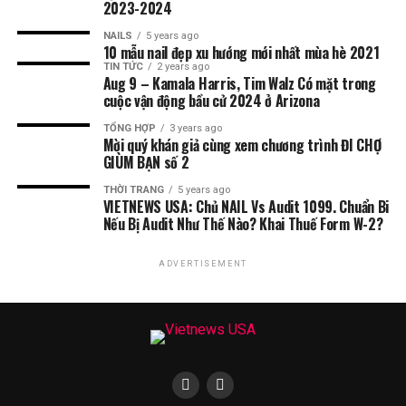
2023-2024
NAILS
5 years ago
10 mẫu nail đẹp xu hướng mới nhất mùa hè 2021
TIN TỨC
2 years ago
Aug 9 – Kamala Harris, Tim Walz Có mặt trong
cuộc vận động bầu cử 2024 ở Arizona
TỔNG HỢP
3 years ago
Mời quý khán giả cùng xem chương trình ĐI CHỢ
GIÙM BẠN số 2
THỜI TRANG
5 years ago
VIETNEWS USA: Chủ NAIL Vs Audit 1099. Chuẩn Bi
Nếu Bị Audit Như Thế Nào? Khai Thuế Form W-2?
ADVERTISEMENT