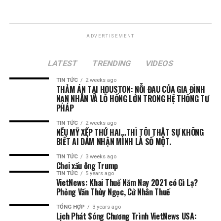
ADVERTISEMENT
LATEST
TRENDING
VIDEOS
TIN TỨC
2 weeks ago
THẢM ÁN TẠI HOUSTON: NỖI ĐAU CỦA GIA ĐÌNH
NẠN NHÂN VÀ LỖ HỔNG LỚN TRONG HỆ THỐNG TƯ
PHÁP
TIN TỨC
2 weeks ago
NẾU MỸ XẾP THỨ HAI…THÌ TÔI THẬT SỰ KHÔNG
BIẾT AI DÁM NHẬN MÌNH LÀ SỐ MỘT.
TIN TỨC
3 weeks ago
Chơi xấu ông Trump
TIN TỨC
5 years ago
VietNews: Khai Thuế Năm Nay 2021 có Gì Lạ?
Phỏng Vấn Thùy Ngọc, Cử Nhân Thuế
TỔNG HỢP
3 years ago
Lịch Phát Sóng Chương Trình VietNews USA: