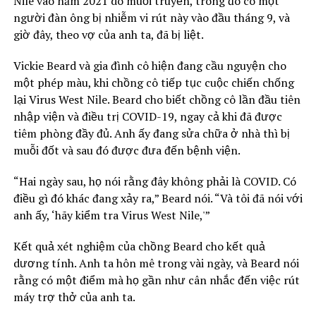
Nile vào năm 2021 do muỗi truyền, trong đó có một
người đàn ông bị nhiễm vi rút này vào đầu tháng 9, và
giờ đây, theo vợ của anh ta, đã bị liệt.
Vickie Beard và gia đình cô hiện đang cầu nguyện cho
một phép màu, khi chồng cô tiếp tục cuộc chiến chống
lại Virus West Nile. Beard cho biết chồng cô lần đầu tiên
nhập viện và điều trị COVID-19, ngay cả khi đã được
tiêm phòng đầy đủ. Anh ấy đang sửa chữa ở nhà thì bị
muỗi đốt và sau đó được đưa đến bệnh viện.
“Hai ngày sau, họ nói rằng đây không phải là COVID. Có
điều gì đó khác đang xảy ra,” Beard nói. “Và tôi đã nói với
anh ấy, ‘hãy kiểm tra Virus West Nile,'”
Kết quả xét nghiệm của chồng Beard cho kết quả
dương tính. Anh ta hôn mê trong vài ngày, và Beard nói
rằng có một điểm mà họ gần như cân nhắc đến việc rút
máy trợ thở của anh ta.