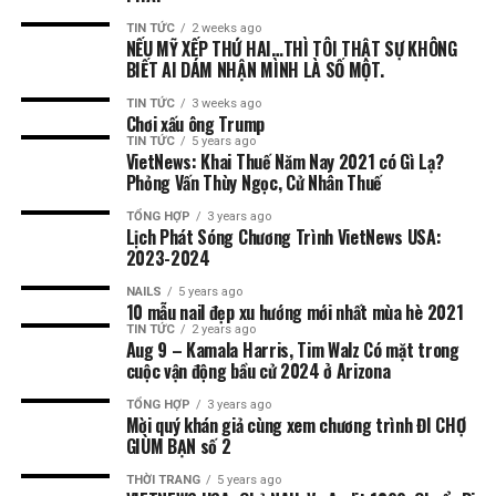
TIN TỨC
2 weeks ago
NẾU MỸ XẾP THỨ HAI…THÌ TÔI THẬT SỰ KHÔNG
BIẾT AI DÁM NHẬN MÌNH LÀ SỐ MỘT.
TIN TỨC
3 weeks ago
Chơi xấu ông Trump
TIN TỨC
5 years ago
VietNews: Khai Thuế Năm Nay 2021 có Gì Lạ?
Phỏng Vấn Thùy Ngọc, Cử Nhân Thuế
TỔNG HỢP
3 years ago
Lịch Phát Sóng Chương Trình VietNews USA:
2023-2024
NAILS
5 years ago
10 mẫu nail đẹp xu hướng mới nhất mùa hè 2021
TIN TỨC
2 years ago
Aug 9 – Kamala Harris, Tim Walz Có mặt trong
cuộc vận động bầu cử 2024 ở Arizona
TỔNG HỢP
3 years ago
Mời quý khán giả cùng xem chương trình ĐI CHỢ
GIÙM BẠN số 2
THỜI TRANG
5 years ago