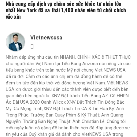
Nhà cung cấp dịch vụ chăm sóc sức khỏe tư nhân lớn
nhất New York đã sa thải 1,400 nhân viên từ chối chích
vắc xin
Vietnewsusa
Nhằm đáp ứng nhu cầu tin NHANH, CHÍNH XÁC & THIẾT THỰC
cho người dân Việt Nam tại Tiểu Bang Arizona nói riêng và các
tiểu bang khác trên toàn nước Mỹ nói chung Viet NEWS USA
đã ra đời. Cảm ơn các anh chị em đã đồng hành để có thể
đem tin tức đến kịp thời với đồng hương Việt Nam. Việt NEWS
USA xin được giới thiệu đến các thành viên được biết đến bên
giao diện bên ngoài là: XNV Đặt trách Tiểu Bang AZ: Cô HHPN
Áo Dài USA 2020 Oanh Wilcox XNV Đặt Trách Tin Đông Bắc
Mỹ: Cô Mộng Trinh,XNV Đặt Trách Tin CA & Tin Hoa Kỳ: Anh
Trọng Phúc. Trưởng Ban Quay Phim & Kỷ Thuật: Anh Quang
Nguyễn. Trưởng Ban Nghệ Thuật: Anh Christian Lê. Chúng tôi
mỗi ngày luôn cố gắng để hoàn thiện hơn để đáp ứng được sự
tin yêu của Quý khán giả đã dành cho VietNEWS USA trong