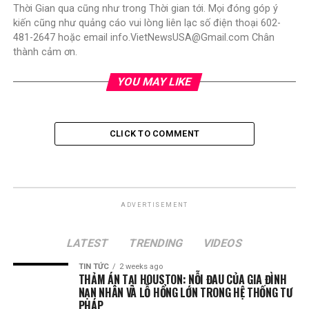
Thời Gian qua cũng như trong Thời gian tới. Mọi đóng góp ý
kiến cũng như quảng cáo vui lòng liên lạc số điện thoại 602-
481-2647 hoặc email info.VietNewsUSA@Gmail.com Chân
thành cảm ơn.
YOU MAY LIKE
CLICK TO COMMENT
ADVERTISEMENT
LATEST
TRENDING
VIDEOS
TIN TỨC
2 weeks ago
THẢM ÁN TẠI HOUSTON: NỖI ĐAU CỦA GIA ĐÌNH
NẠN NHÂN VÀ LỖ HỔNG LỚN TRONG HỆ THỐNG TƯ
PHÁP