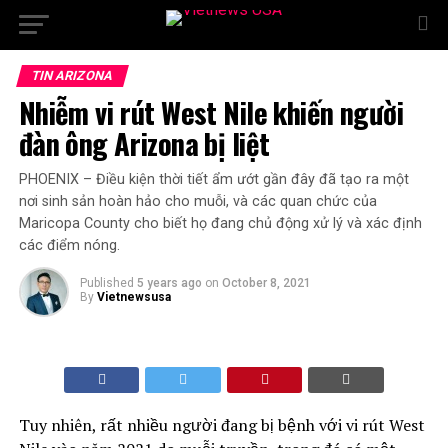
TIN ARIZONA
Nhiễm vi rút West Nile khiến người
đàn ông Arizona bị liệt
PHOENIX – Điều kiện thời tiết ẩm ướt gần đây đã tạo ra một
nơi sinh sản hoàn hảo cho muỗi, và các quan chức của
Maricopa County cho biết họ đang chủ động xử lý và xác định
các điểm nóng.
Published
5 years ago
on
October 8, 2021
By
Vietnewsusa
Tuy nhiên, rất nhiều người đang bị bệnh với vi rút West