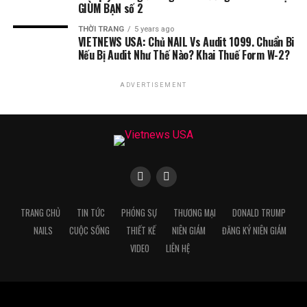
GIÙM BẠN số 2
THỜI TRANG
5 years ago
VIETNEWS USA: Chủ NAIL Vs Audit 1099. Chuẩn Bi
Nếu Bị Audit Như Thế Nào? Khai Thuế Form W-2?
ADVERTISEMENT
TRANG CHỦ
TIN TỨC
PHÓNG SỰ
THƯƠNG MẠI
DONALD TRUMP
NAILS
CUỘC SỐNG
THIẾT KẾ
NIÊN GIÁM
ĐĂNG KÝ NIÊN GIÁM
VIDEO
LIÊN HỆ