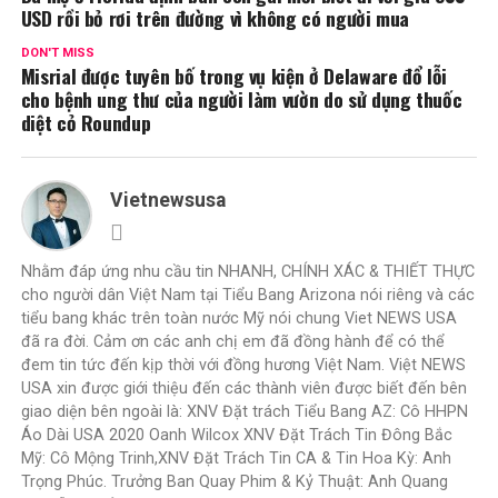
USD rồi bỏ rơi trên đường vì không có người mua
DON'T MISS
Misrial được tuyên bố trong vụ kiện ở Delaware đổ lỗi
cho bệnh ung thư của người làm vườn do sử dụng thuốc
diệt cỏ Roundup
Vietnewsusa
Nhằm đáp ứng nhu cầu tin NHANH, CHÍNH XÁC & THIẾT THỰC
cho người dân Việt Nam tại Tiểu Bang Arizona nói riêng và các
tiểu bang khác trên toàn nước Mỹ nói chung Viet NEWS USA
đã ra đời. Cảm ơn các anh chị em đã đồng hành để có thể
đem tin tức đến kịp thời với đồng hương Việt Nam. Việt NEWS
USA xin được giới thiệu đến các thành viên được biết đến bên
giao diện bên ngoài là: XNV Đặt trách Tiểu Bang AZ: Cô HHPN
Áo Dài USA 2020 Oanh Wilcox XNV Đặt Trách Tin Đông Bắc
Mỹ: Cô Mộng Trinh,XNV Đặt Trách Tin CA & Tin Hoa Kỳ: Anh
Trọng Phúc. Trưởng Ban Quay Phim & Kỷ Thuật: Anh Quang