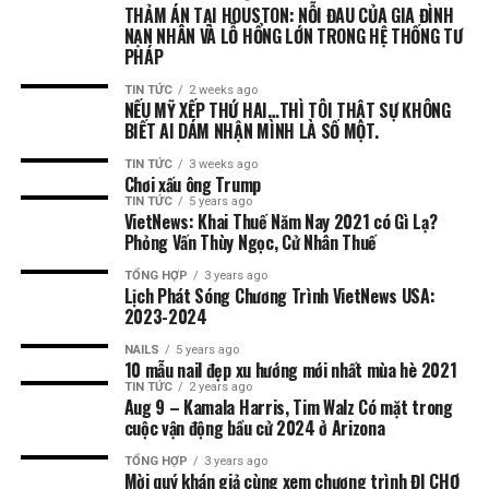
THẢM ÁN TẠI HOUSTON: NỖI ĐAU CỦA GIA ĐÌNH
NẠN NHÂN VÀ LỖ HỔNG LỚN TRONG HỆ THỐNG TƯ
PHÁP
TIN TỨC
2 weeks ago
NẾU MỸ XẾP THỨ HAI…THÌ TÔI THẬT SỰ KHÔNG
BIẾT AI DÁM NHẬN MÌNH LÀ SỐ MỘT.
TIN TỨC
3 weeks ago
Chơi xấu ông Trump
TIN TỨC
5 years ago
VietNews: Khai Thuế Năm Nay 2021 có Gì Lạ?
Phỏng Vấn Thùy Ngọc, Cử Nhân Thuế
TỔNG HỢP
3 years ago
Lịch Phát Sóng Chương Trình VietNews USA:
2023-2024
NAILS
5 years ago
10 mẫu nail đẹp xu hướng mới nhất mùa hè 2021
TIN TỨC
2 years ago
Aug 9 – Kamala Harris, Tim Walz Có mặt trong
cuộc vận động bầu cử 2024 ở Arizona
TỔNG HỢP
3 years ago
Mời quý khán giả cùng xem chương trình ĐI CHỢ