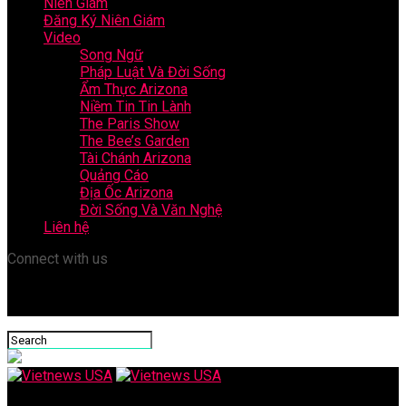
Niên Giám
Đăng Ký Niên Giám
Video
Song Ngữ
Pháp Luật Và Đời Sống
Ẩm Thực Arizona
Niềm Tin Tin Lành
The Paris Show
The Bee’s Garden
Tài Chánh Arizona
Quảng Cáo
Địa Ốc Arizona
Đời Sống Và Văn Nghệ
Liên hệ
Connect with us