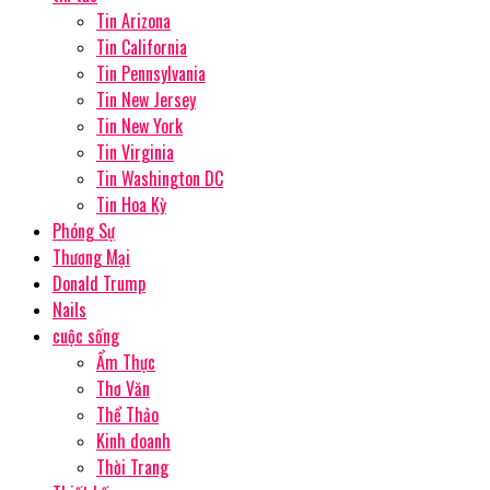
Tin Arizona
Tin California
Tin Pennsylvania
Tin New Jersey
Tin New York
Tin Virginia
Tin Washington DC
Tin Hoa Kỳ
Phóng Sự
Thương Mại
Donald Trump
Nails
cuộc sống
Ẩm Thực
Thơ Văn
Thể Thảo
Kinh doanh
Thời Trang