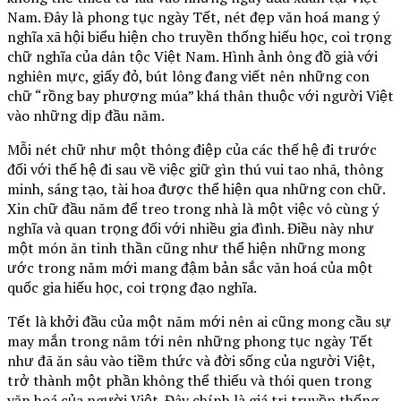
Nam. Đây là phong tục ngày Tết, nét đẹp văn hoá mang ý
nghĩa xã hội biểu hiện cho truyền thống hiếu học, coi trọng
chữ nghĩa của dân tộc Việt Nam. Hình ảnh ông đồ già với
nghiên mực, giấy đỏ, bút lông đang viết nên những con
chữ “rồng bay phượng múa” khá thân thuộc với người Việt
vào những dịp đầu năm.
Mỗi nét chữ như một thông điệp của các thế hệ đi trước
đối với thế hệ đi sau về việc giữ gìn thú vui tao nhã, thông
minh, sáng tạo, tài hoa được thể hiện qua những con chữ.
Xin chữ đầu năm để treo trong nhà là một việc vô cùng ý
nghĩa và quan trọng đối với nhiều gia đình. Điều này như
một món ăn tinh thần cũng như thể hiện những mong
ước trong năm mới mang đậm bản sắc văn hoá của một
quốc gia hiếu học, coi trọng đạo nghĩa.
Tết là khởi đầu của một năm mới nên ai cũng mong cầu sự
may mắn trong năm tới nên những phong tục ngày Tết
như đã ăn sâu vào tiềm thức và đời sống của người Việt,
trở thành một phần không thể thiếu và thói quen trong
văn hoá của người Việt. Đây chính là giá trị truyền thống