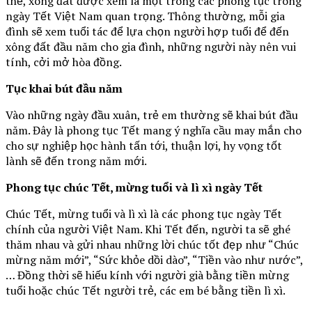
thế, xông đất được xem là một trong các phong tục trong
ngày Tết Việt Nam quan trọng. Thông thường, mỗi gia
đình sẽ xem tuổi tác để lựa chọn người hợp tuổi để đến
xông đất đầu năm cho gia đình, những người này nên vui
tính, cởi mở hòa đồng.
Tục khai bút đầu năm
Vào những ngày đầu xuân, trẻ em thường sẽ khai bút đầu
năm. Đây là phong tục Tết mang ý nghĩa cầu may mắn cho
cho sự nghiệp học hành tấn tới, thuận lợi, hy vọng tốt
lành sẽ đến trong năm mới.
Phong tục chúc Tết, mừng tuổi và lì xì ngày Tết
Chúc Tết, mừng tuổi và lì xì là các phong tục ngày Tết
chính của người Việt Nam. Khi Tết đến, người ta sẽ ghé
thăm nhau và gửi nhau những lời chúc tốt đẹp như “Chúc
mừng năm mới”, “Sức khỏe dồi dào”, “Tiền vào như nước”,
… Đồng thời sẽ hiếu kính với người già bằng tiền mừng
tuổi hoặc chúc Tết người trẻ, các em bé bằng tiền lì xì.