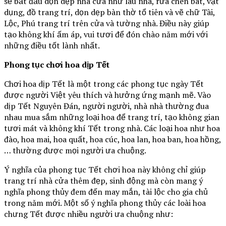
sẽ bắt đầu dọn dẹp nhà cửa như lau nhà, rửa chén bát, vật
dụng, đồ trang trí, dọn dẹp bàn thờ tổ tiên và vẽ chữ Tài,
Lộc, Phú trang trí trên cửa và tường nhà. Điều này giúp
tạo không khí ấm áp, vui tươi để đón chào năm mới với
những điều tốt lành nhất.
Phong tục chơi hoa dịp Tết
Chơi hoa dịp Tết là một trong các phong tục ngày Tết
được người Việt yêu thích và hưởng ứng mạnh mẽ. Vào
dịp Tết Nguyên Đán, người người, nhà nhà thường đua
nhau mua sắm những loại hoa để trang trí, tạo không gian
tươi mát và không khí Tết trong nhà. Các loại hoa như hoa
đào, hoa mai, hoa quất, hoa cúc, hoa lan, hoa ban, hoa hồng,
… thường được mọi người ưa chuộng.
Ý nghĩa của phong tục Tết chơi hoa này không chỉ giúp
trang trí nhà cửa thêm đẹp, sinh động mà còn mang ý
nghĩa phong thủy đem đến may mắn, tài lộc cho gia chủ
trong năm mới. Một số ý nghĩa phong thủy các loài hoa
chưng Tết được nhiều người ưa chuộng như: