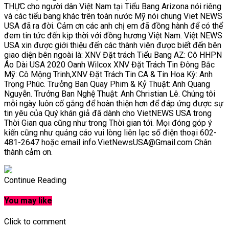
THỰC cho người dân Việt Nam tại Tiểu Bang Arizona nói riêng
và các tiểu bang khác trên toàn nước Mỹ nói chung Viet NEWS
USA đã ra đời. Cảm ơn các anh chị em đã đồng hành để có thể
đem tin tức đến kịp thời với đồng hương Việt Nam. Việt NEWS
USA xin được giới thiệu đến các thành viên được biết đến bên
giao diện bên ngoài là: XNV Đặt trách Tiểu Bang AZ: Cô HHPN
Áo Dài USA 2020 Oanh Wilcox XNV Đặt Trách Tin Đông Bắc
Mỹ: Cô Mộng Trinh,XNV Đặt Trách Tin CA & Tin Hoa Kỳ: Anh
Trọng Phúc. Trưởng Ban Quay Phim & Kỷ Thuật: Anh Quang
Nguyễn. Trưởng Ban Nghệ Thuật: Anh Christian Lê. Chúng tôi
mỗi ngày luôn cố gắng để hoàn thiện hơn để đáp ứng được sự
tin yêu của Quý khán giả đã dành cho VietNEWS USA trong
Thời Gian qua cũng như trong Thời gian tới. Mọi đóng góp ý
kiến cũng như quảng cáo vui lòng liên lạc số điện thoại 602-
481-2647 hoặc email info.VietNewsUSA@Gmail.com Chân
thành cảm ơn.
Continue Reading
You may like
Click to comment