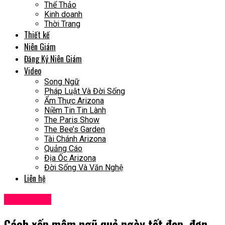
Thể Thảo
Kinh doanh
Thời Trang
Thiết kế
Niên Giám
Đăng Ký Niên Giám
Video
Song Ngữ
Pháp Luật Và Đời Sống
Ẩm Thực Arizona
Niềm Tin Tin Lành
The Paris Show
The Bee’s Garden
Tài Chánh Arizona
Quảng Cáo
Địa Ốc Arizona
Đời Sống Và Văn Nghệ
Liên hệ
Cuộc Sống
Cách xếp mâm ngũ quả ngày tết đẹp, đơn