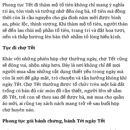
Phong tục Tết đi thăm mộ tổ tiên không chỉ mang ý nghĩa
tri ân, tôn vinh và tưởng nhớ đến ông bà, tổ tiên mà đồng
thời còn là cầu nguyện cho gia đình năm mới được bình
an, phúc lộc, thịnh vượng. Khi thăm mộ tổ tiên, người thân
sẽ đến lau chùi mộ phần tổ tiên, trang trí và đặt hoa tươi,
nến và thắp hương lên bàn thờ nhằm tỏ lòng hiếu kính.
Tục đi chợ Tết
Khác với những phiên họp chợ thường ngày, chợ Tết cũng
sẽ đông vui, nhộn nhịp hơn. Đây là nơi không chỉ để mọi
người mua sắm những vật dụng thiết yếu trong ngày mà
còn là nơi để gặp mặt, trò chuyện và tận hưởng không khí
ngày Tết. Chợ Tết thường được tổ chức trên một bãi đất
trống có bán đủ các món đồ cần thiết, người lớn sẽ sắm
đồ Tết, trẻ con sẽ theo sau để được bà, mẹ mua cho quần
áo mới, ai cũng tay xách nách mang trở về sau buổi họp
chợ huyên náo.
Phong tục gói bánh chưng, bánh Tét ngày Tết