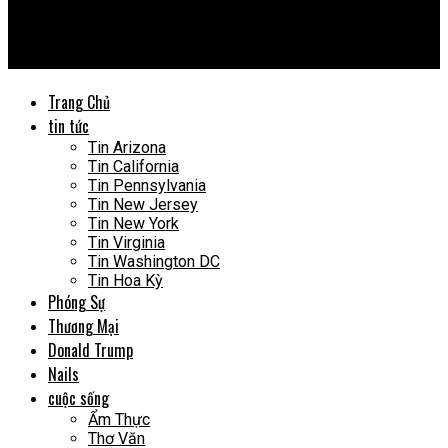
Vietnews USA
Cách xếp mâm ngũ quả ngày tết đẹp, đơn giản và ý nghĩa
Trang Chủ
tin tức
Tin Arizona
Tin California
Tin Pennsylvania
Tin New Jersey
Tin New York
Tin Virginia
Tin Washington DC
Tin Hoa Kỳ
Phóng Sự
Thương Mại
Donald Trump
Nails
cuộc sống
Ẩm Thực
Thơ Văn