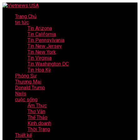
Trang Chủ
tin tức
Tin Arizona
Tin California
Tin Pennsylvania
Tin New Jersey
Tin New York
Tin Virginia
Tin Washington DC
Tin Hoa Kỳ
Phóng Sự
Thương Mại
Donald Trump
Nails
cuộc sống
Ẩm Thực
Thơ Văn
Thể Thảo
Kinh doanh
Thời Trang
Thiết kế