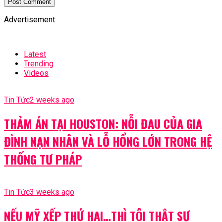
Advertisement
Latest
Trending
Videos
Tin Tức
2 weeks ago
THẢM ÁN TẠI HOUSTON: NỖI ĐAU CỦA GIA
ĐÌNH NẠN NHÂN VÀ LỖ HỔNG LỚN TRONG HỆ
THỐNG TƯ PHÁP
Tin Tức
3 weeks ago
NẾU MỸ XẾP THỨ HAI…THÌ TÔI THẬT SỰ