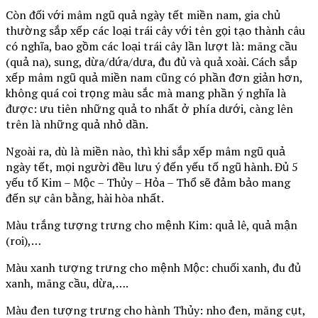
Còn đối với mâm ngũ quả ngày tết miền nam, gia chủ
thường sắp xếp các loại trái cây với tên gọi tạo thành câu
có nghĩa, bao gồm các loại trái cây lần lượt là: mãng cầu
(quả na), sung, dừa/dứa/dưa, đu đủ và quả xoài. Cách sắp
xếp mâm ngũ quả miền nam cũng có phần đơn giản hơn,
không quá coi trọng màu sắc mà mang phần ý nghĩa là
được: ưu tiên những quả to nhất ở phía dưới, càng lên
trên là những quả nhỏ dần.
Ngoài ra, dù là miền nào, thì khi sắp xếp mâm ngũ quả
ngày tết, mọi người đều lưu ý đến yếu tố ngũ hành. Đủ 5
yếu tố Kim – Mộc – Thủy – Hỏa – Thổ sẽ đảm bảo mang
đến sự cân bằng, hài hòa nhất.
Màu trắng tượng trưng cho mệnh Kim: quả lê, quả mận
(roi),…
Màu xanh tượng trưng cho mệnh Mộc: chuối xanh, đu đủ
xanh, mãng cầu, dừa,….
Màu đen tượng trưng cho hành Thủy: nho đen, măng cụt,