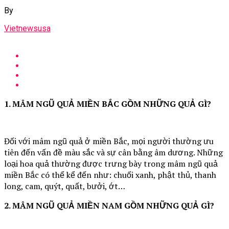
By
Vietnewsusa
1. MÂM NGŨ QUẢ MIỀN BẮC GỒM NHỮNG QUẢ GÌ?
Đối với mâm ngũ quả ở miền Bắc, mọi người thường ưu
tiên đến vấn đề màu sắc và sự cân bằng âm dương. Những
loại hoa quả thường được trưng bày trong mâm ngũ quả
miền Bắc có thể kể đến như: chuối xanh, phật thủ, thanh
long, cam, quýt, quất, bưởi, ớt…
2. MÂM NGŨ QUẢ MIỀN NAM GỒM NHỮNG QUẢ GÌ?