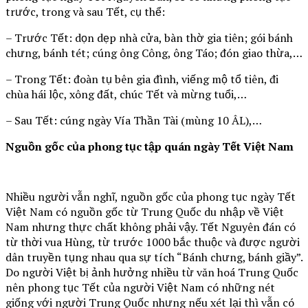
trước, trong và sau Tết, cụ thể:
– Trước Tết: dọn dẹp nhà cửa, bàn thờ gia tiên; gói bánh
chưng, bánh tét; cúng ông Công, ông Táo; đón giao thừa,…
– Trong Tết: đoàn tụ bên gia đình, viếng mộ tổ tiên, đi
chùa hái lộc, xông đất, chúc Tết và mừng tuổi,…
– Sau Tết: cúng ngày Vía Thần Tài (mùng 10 ÂL),…
Nguồn gốc của phong tục tập quán ngày Tết Việt Nam
Nhiều người vẫn nghĩ, nguồn gốc của phong tục ngày Tết
Việt Nam có nguồn gốc từ Trung Quốc du nhập về Việt
Nam nhưng thực chất không phải vậy. Tết Nguyên đán có
từ thời vua Hùng, từ trước 1000 bắc thuộc và được người
dân truyền tụng nhau qua sự tích “Bánh chưng, bánh giầy”.
Do người Việt bị ảnh hưởng nhiều từ văn hoá Trung Quốc
nên phong tục Tết của người Việt Nam có những nét
giống với người Trung Quốc nhưng nếu xét lại thì vẫn có