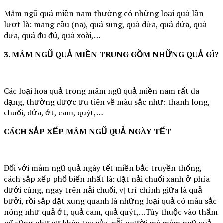
Mâm ngũ quả miền nam thường có những loại quả lần
lượt là: mãng cầu (na), quả sung, quả dừa, quả dứa, quả
dưa, quả đu đủ, quả xoài,…
3. MÂM NGŨ QUẢ MIỀN TRUNG GỒM NHỮNG QUẢ GÌ?
Các loại hoa quả trong mâm ngũ quả miền nam rất đa
dạng, thường được ưu tiên về màu sắc như: thanh long,
chuối, dứa, ớt, cam, quýt,…
CÁCH SẮP XẾP MÂM NGŨ QUẢ NGÀY TẾT
Đối với mâm ngũ quả ngày tết miền bắc truyền thống,
cách sắp xếp phổ biến nhất là: đặt nải chuối xanh ở phía
dưới cùng, ngay trên nải chuối, vị trí chính giữa là quả
bưởi, rồi sắp đặt xung quanh là những loại quả có màu sắc
nóng như quả ớt, quả cam, quả quýt,…Tùy thuộc vào thẩm
mĩ cũng như sự khéo tay của mỗi người mà mâm ngũ quả