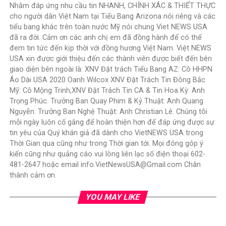
Nhằm đáp ứng nhu cầu tin NHANH, CHÍNH XÁC & THIẾT THỰC
cho người dân Việt Nam tại Tiểu Bang Arizona nói riêng và các
tiểu bang khác trên toàn nước Mỹ nói chung Viet NEWS USA
đã ra đời. Cảm ơn các anh chị em đã đồng hành để có thể
đem tin tức đến kịp thời với đồng hương Việt Nam. Việt NEWS
USA xin được giới thiệu đến các thành viên được biết đến bên
giao diện bên ngoài là: XNV Đặt trách Tiểu Bang AZ: Cô HHPN
Áo Dài USA 2020 Oanh Wilcox XNV Đặt Trách Tin Đông Bắc
Mỹ: Cô Mộng Trinh,XNV Đặt Trách Tin CA & Tin Hoa Kỳ: Anh
Trọng Phúc. Trưởng Ban Quay Phim & Kỷ Thuật: Anh Quang
Nguyễn. Trưởng Ban Nghệ Thuật: Anh Christian Lê. Chúng tôi
mỗi ngày luôn cố gắng để hoàn thiện hơn để đáp ứng được sự
tin yêu của Quý khán giả đã dành cho VietNEWS USA trong
Thời Gian qua cũng như trong Thời gian tới. Mọi đóng góp ý
kiến cũng như quảng cáo vui lòng liên lạc số điện thoại 602-
481-2647 hoặc email info.VietNewsUSA@Gmail.com Chân
thành cảm ơn.
YOU MAY LIKE