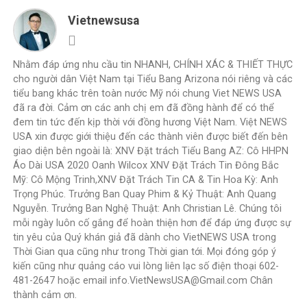
Vietnewsusa
Nhằm đáp ứng nhu cầu tin NHANH, CHÍNH XÁC & THIẾT THỰC
cho người dân Việt Nam tại Tiểu Bang Arizona nói riêng và các
tiểu bang khác trên toàn nước Mỹ nói chung Viet NEWS USA
đã ra đời. Cảm ơn các anh chị em đã đồng hành để có thể
đem tin tức đến kịp thời với đồng hương Việt Nam. Việt NEWS
USA xin được giới thiệu đến các thành viên được biết đến bên
giao diện bên ngoài là: XNV Đặt trách Tiểu Bang AZ: Cô HHPN
Áo Dài USA 2020 Oanh Wilcox XNV Đặt Trách Tin Đông Bắc
Mỹ: Cô Mộng Trinh,XNV Đặt Trách Tin CA & Tin Hoa Kỳ: Anh
Trọng Phúc. Trưởng Ban Quay Phim & Kỷ Thuật: Anh Quang
Nguyễn. Trưởng Ban Nghệ Thuật: Anh Christian Lê. Chúng tôi
mỗi ngày luôn cố gắng để hoàn thiện hơn để đáp ứng được sự
tin yêu của Quý khán giả đã dành cho VietNEWS USA trong
Thời Gian qua cũng như trong Thời gian tới. Mọi đóng góp ý
kiến cũng như quảng cáo vui lòng liên lạc số điện thoại 602-
481-2647 hoặc email info.VietNewsUSA@Gmail.com Chân
thành cảm ơn.