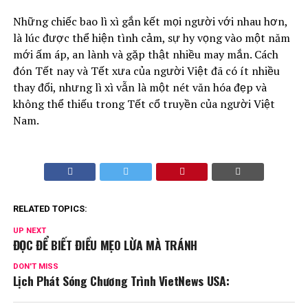
Những chiếc bao lì xì gắn kết mọi người với nhau hơn,
là lúc được thể hiện tình cảm, sự hy vọng vào một năm
mới ấm áp, an lành và gặp thật nhiều may mắn. Cách
đón Tết nay và Tết xưa của người Việt đã có ít nhiều
thay đổi, nhưng lì xì vẫn là một nét văn hóa đẹp và
không thể thiếu trong Tết cổ truyền của người Việt
Nam.
RELATED TOPICS:
UP NEXT
ĐỌC ĐỂ BIẾT ĐIỀU MẸO LỪA MÀ TRÁNH
DON'T MISS
Lịch Phát Sóng Chương Trình VietNews USA: