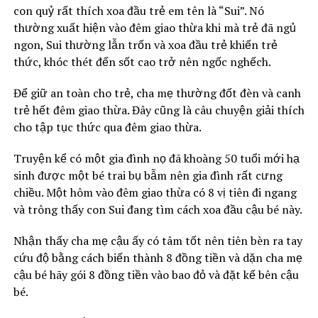
con quỷ rất thích xoa đầu trẻ em tên là “Sui”. Nó
thường xuất hiện vào đêm giao thừa khi mà trẻ đã ngủ
ngon, Sui thường lẫn trốn và xoa đầu trẻ khiến trẻ
thức, khóc thét đến sốt cao trở nên ngốc nghếch.
Để giữ an toàn cho trẻ, cha mẹ thường đốt đèn và canh
trẻ hết đêm giao thừa. Đây cũng là câu chuyện giải thích
cho tập tục thức qua đêm giao thừa.
Truyện kể có một gia đình nọ đã khoàng 50 tuổi mới hạ
sinh được một bé trai bụ bẫm nên gia đình rất cưng
chiều. Một hôm vào đêm giao thừa có 8 vị tiên đi ngang
và trông thấy con Sui đang tìm cách xoa đầu cậu bé này.
Nhận thấy cha mẹ cậu ấy có tâm tốt nên tiên bèn ra tay
cứu độ bằng cách biến thành 8 đồng tiền và dặn cha mẹ
cậu bé hãy gói 8 đồng tiền vào bao đỏ và đặt kế bên cậu
bé.