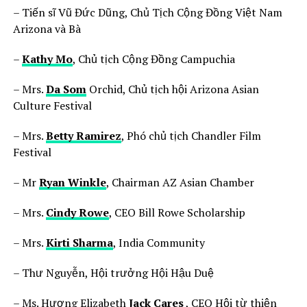
– Tiến sĩ Vũ Đức Dũng, Chủ Tịch Cộng Đồng Việt Nam
Arizona và Bà
–
Kathy Mo
, Chủ tịch Cộng Đồng Campuchia
– Mrs.
Da Som
Orchid, Chủ tịch hội Arizona Asian
Culture Festival
– Mrs.
Betty Ramirez
, Phó chủ tịch Chandler Film
Festival
– Mr
Ryan Winkle
, Chairman AZ Asian Chamber
– Mrs.
Cindy Rowe
, CEO Bill Rowe Scholarship
– Mrs.
Kirti Sharma
, India Community
– Thư Nguyễn, Hội trưởng Hội Hậu Duệ
– Ms. Hương Elizabeth
Jack Cares
, CEO Hội từ thiện