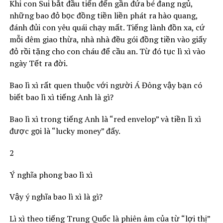
Khi con Sui bắt đầu tiến đến gần đứa bé đang ngủ,
những bao đỏ bọc đồng tiền liền phát ra hào quang,
đánh đủi con yêu quái chạy mất. Tiếng lành đồn xa, cứ
mỗi dêm giao thừa, nhà nhà đều gói đồng tiền vào giấy
đỏ rồi tặng cho con cháu để cầu an. Từ đó tục lì xì vào
ngày Tết ra đời.
Bao lì xì rất quen thuộc với người Á Đông vậy bạn có
biết bao lì xì tiếng Anh là gì?
Bao lì xì trong tiếng Anh là “red envelop” và tiền lì xì
được gọi là “lucky money” đấy.
2
Ý nghĩa phong bao lì xì
Vậy ý nghĩa bao lì xì là gì?
Lì xì theo tiếng Trung Quốc là phiên âm của từ “lợi thị”