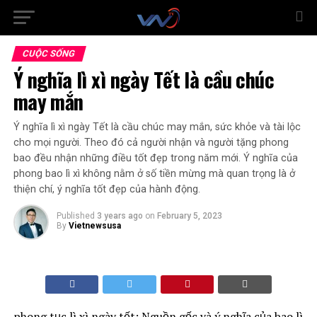
CUỘC SỐNG
Ý nghĩa lì xì ngày Tết là cầu chúc
may mắn
Ý nghĩa lì xì ngày Tết là cầu chúc may mắn, sức khỏe và tài lộc
cho mọi người. Theo đó cả người nhận và người tặng phong
bao đều nhận những điều tốt đẹp trong năm mới. Ý nghĩa của
phong bao lì xì không nằm ở số tiền mừng mà quan trọng là ở
thiện chí, ý nghĩa tốt đẹp của hành động.
Published
3 years ago
on
February 5, 2023
By
Vietnewsusa
phong tục lì xì ngày tết: Nguồn gốc và ý nghĩa của bao lì