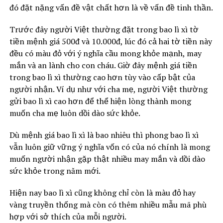
đó đặt nặng vấn đề vật chất hơn là về vấn đề tinh thần.
Trước đây người Việt thường đặt trong bao lì xì tờ
tiền mệnh giá 500đ và 10.000đ, lúc đó cả hai tờ tiền này
đều có màu đỏ với ý nghĩa cầu mong khỏe mạnh, may
mắn và an lành cho con cháu. Giờ đây mệnh giá tiền
trong bao lì xì thường cao hơn tùy vào cấp bật của
người nhận. Ví dụ như với cha mẹ, người Việt thường
gửi bao lì xì cao hơn để thể hiện lòng thành mong
muốn cha mẹ luôn dồi dào sức khỏe.
Dù mệnh giá bao lì xì là bao nhiêu thì phong bao lì xì
vẫn luôn giữ vững ý nghĩa vốn có của nó chính là mong
muốn người nhận gặp thật nhiều may mắn và dồi dào
sức khỏe trong năm mới.
Hiện nay bao lì xì cũng không chỉ còn là màu đỏ hay
vàng truyền thống mà còn có thêm nhiều mẫu mã phù
hợp với sở thích của mỗi người.