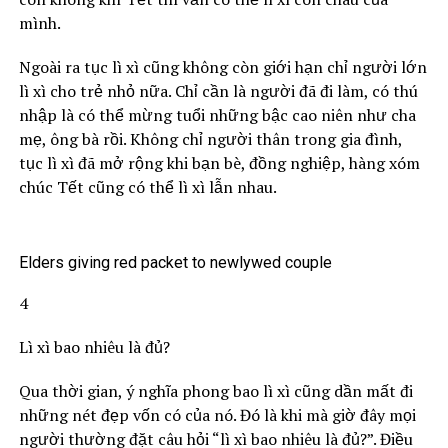
mình.
Ngoài ra tục lì xì cũng không còn giới hạn chỉ người lớn
lì xì cho trẻ nhỏ nữa. Chỉ cần là người đã đi làm, có thú
nhập là có thể mừng tuổi những bậc cao niên như cha
mẹ, ông bà rồi. Không chỉ người thân trong gia đình,
tục lì xì đã mở rộng khi bạn bè, đồng nghiệp, hàng xóm
chúc Tết cũng có thể lì xì lẫn nhau.
Elders giving red packet to newlywed couple
4
Lì xì bao nhiêu là đủ?
Qua thời gian, ý nghĩa phong bao lì xì cũng dần mất đi
những nét đẹp vốn có của nó. Đó là khi mà giờ đây mọi
người thường đặt câu hỏi “lì xì bao nhiêu là đủ?”. Điều