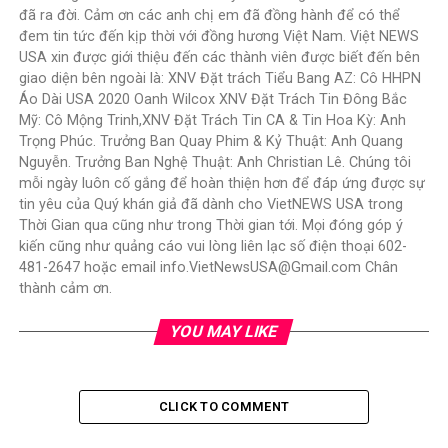
đã ra đời. Cảm ơn các anh chị em đã đồng hành để có thể
đem tin tức đến kịp thời với đồng hương Việt Nam. Việt NEWS
USA xin được giới thiệu đến các thành viên được biết đến bên
giao diện bên ngoài là: XNV Đặt trách Tiểu Bang AZ: Cô HHPN
Áo Dài USA 2020 Oanh Wilcox XNV Đặt Trách Tin Đông Bắc
Mỹ: Cô Mộng Trinh,XNV Đặt Trách Tin CA & Tin Hoa Kỳ: Anh
Trọng Phúc. Trưởng Ban Quay Phim & Kỷ Thuật: Anh Quang
Nguyễn. Trưởng Ban Nghệ Thuật: Anh Christian Lê. Chúng tôi
mỗi ngày luôn cố gắng để hoàn thiện hơn để đáp ứng được sự
tin yêu của Quý khán giả đã dành cho VietNEWS USA trong
Thời Gian qua cũng như trong Thời gian tới. Mọi đóng góp ý
kiến cũng như quảng cáo vui lòng liên lạc số điện thoại 602-
481-2647 hoặc email info.VietNewsUSA@Gmail.com Chân
thành cảm ơn.
YOU MAY LIKE
CLICK TO COMMENT