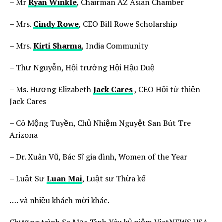
– Mr
Ryan Winkle
, Chairman AZ Asian Chamber
– Mrs.
Cindy Rowe
, CEO Bill Rowe Scholarship
– Mrs.
Kirti Sharma
, India Community
– Thư Nguyễn, Hội trưởng Hội Hậu Duệ
– Ms. Hương Elizabeth
Jack Cares
, CEO Hội từ thiện
Jack Cares
– Cô Mộng Tuyền, Chủ Nhiệm Nguyệt San Bút Tre
Arizona
– Dr. Xuân Vũ, Bác Sĩ gia đình, Women of the Year
– Luật Sư
Luan Mai
, Luật sư Thừa kế
…. và nhiều khách mời khác.