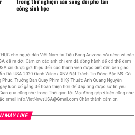
r
trong thử nghiệm sẵn sàng đối phó tấn
công sinh học
C cho người dân Việt Nam tại Tiểu Bang Arizona nói riêng và các
USA đã ra đời. Cảm ơn các anh chị em đã đồng hành để có thể đem
USA xin được giới thiệu đến các thành viên được biết đến bên giao
N Áo Dài USA 2020 Oanh Wilcox XNV Đặt Trách Tin Đông Bắc Mỹ: Cô
ng Phúc. Trưởng Ban Quay Phim & Kỷ Thuật: Anh Quang Nguyễn.
ngày luôn cố gắng để hoàn thiện hơn để đáp ứng được sự tin yêu
an qua cũng như trong Thời gian tới. Mọi đóng góp ý kiến cũng như
 hoặc email info.VietNewsUSA@Gmail.com Chân thành cảm ơn.
U MAY LIKE