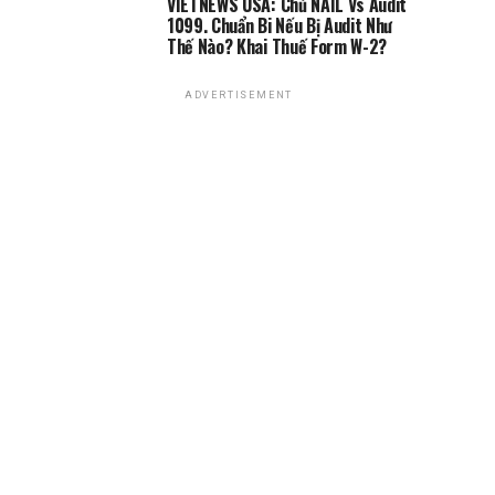
VIETNEWS USA: Chủ NAIL Vs Audit
1099. Chuẩn Bi Nếu Bị Audit Như
Thế Nào? Khai Thuế Form W-2?
ADVERTISEMENT