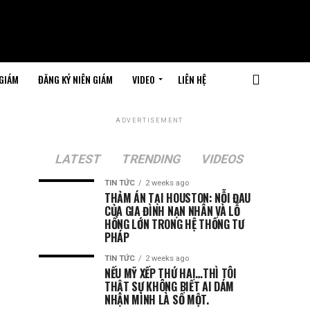
 GIÁM
ĐĂNG KÝ NIÊN GIÁM
VIDEO
LIÊN HỆ
ADVERTISEMENT
LATEST
TRENDING
VIDEOS
TIN TỨC
2 weeks ago
THẢM ÁN TẠI HOUSTON: NỖI ĐAU
CỦA GIA ĐÌNH NẠN NHÂN VÀ LỖ
HỔNG LỚN TRONG HỆ THỐNG TƯ
PHÁP
TIN TỨC
2 weeks ago
NẾU MỸ XẾP THỨ HAI…THÌ TÔI
THẬT SỰ KHÔNG BIẾT AI DÁM
NHẬN MÌNH LÀ SỐ MỘT.