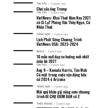
TIN TỨC
3 weeks ago
Chơi xấu ông Trump
TIN TỨC
5 years ago
VietNews: Khai Thuế Năm Nay 2021
có Gì Lạ? Phỏng Vấn Thùy Ngọc, Cử
Nhân Thuế
TỔNG HỢP
3 years ago
Lịch Phát Sóng Chương Trình
VietNews USA: 2023-2024
NAILS
5 years ago
10 mẫu nail đẹp xu hướng mới nhất
mùa hè 2021
TIN TỨC
2 years ago
Aug 9 – Kamala Harris, Tim Walz
Có mặt trong cuộc vận động bầu
cử 2024 ở Arizona
TỔNG HỢP
3 years ago
Mời quý khán giả cùng xem chương
trình ĐI CHỢ GIÙM BẠN số 2
THỜI TRANG
5 years ago