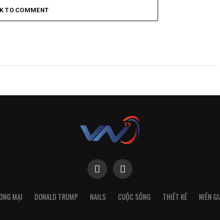
CK TO COMMENT
ƠNG MẠI
DONALD TRUMP
NAILS
CUỘC SỐNG
THIẾT KẾ
NIÊN G