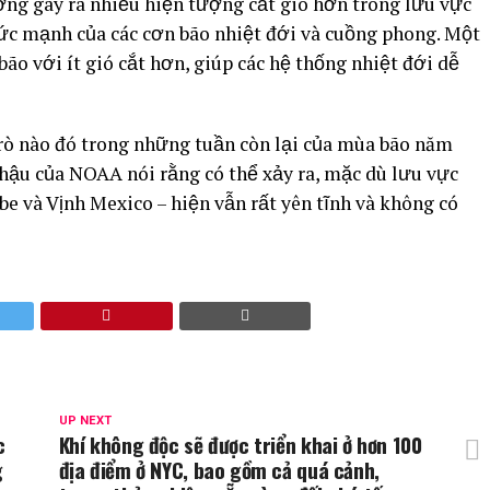
ớng gây ra nhiều hiện tượng cắt gió hơn trong lưu vực
ức mạnh của các cơn bão nhiệt đới và cuồng phong. Một
ão với ít gió cắt hơn, giúp các hệ thống nhiệt đới dễ
 trò nào đó trong những tuần còn lại của mùa bão năm
hậu của NOAA nói rằng có thể xảy ra, mặc dù lưu vực
e và Vịnh Mexico – hiện vẫn rất yên tĩnh và không có
UP NEXT
c
Khí không độc sẽ được triển khai ở hơn 100
g
địa điểm ở NYC, bao gồm cả quá cảnh,