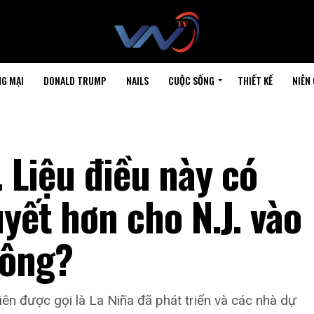
G MẠI
DONALD TRUMP
NAILS
CUỘC SỐNG
THIẾT KẾ
NIÊN
. Liệu điều này có
yết hơn cho N.J. vào
hông?
hiên được gọi là La Niña đã phát triển và các nhà dự