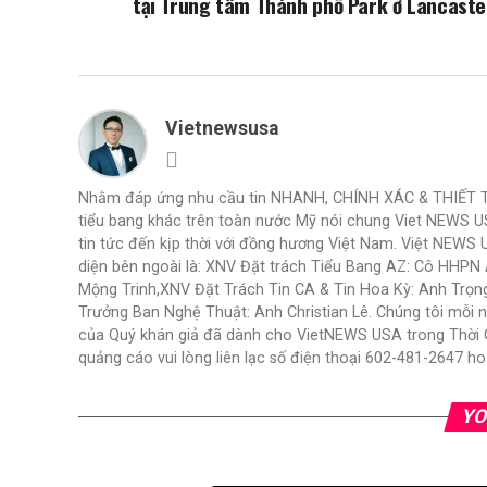
tại Trung tâm Thành phố Park ở Lancaste
Vietnewsusa
Nhằm đáp ứng nhu cầu tin NHANH, CHÍNH XÁC & THIẾT THỰ
tiểu bang khác trên toàn nước Mỹ nói chung Viet NEWS 
tin tức đến kịp thời với đồng hương Việt Nam. Việt NEWS 
diện bên ngoài là: XNV Đặt trách Tiểu Bang AZ: Cô HHP
Mộng Trinh,XNV Đặt Trách Tin CA & Tin Hoa Kỳ: Anh Trọ
Trưởng Ban Nghệ Thuật: Anh Christian Lê. Chúng tôi mỗi 
của Quý khán giả đã dành cho VietNEWS USA trong Thời Gi
quảng cáo vui lòng liên lạc số điện thoại 602-481-2647
YO