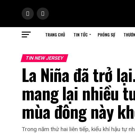
TRANG CHỦ
TIN TỨC
PHÓNG SỰ
THƯƠN
TIN NEW JERSEY
La Niña đã trở lại
mang lại nhiều tu
mùa đông này k
Trong năm thứ hai liên tiếp, kiểu khí hậu tự n