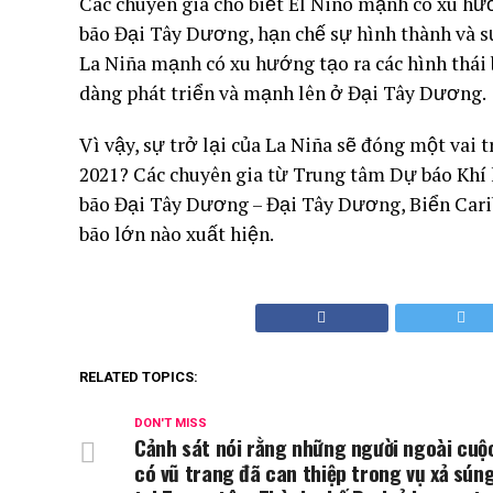
Các chuyên gia cho biết El Niño mạnh có xu hư
bão Đại Tây Dương, hạn chế sự hình thành và s
La Niña mạnh có xu hướng tạo ra các hình thái b
dàng phát triển và mạnh lên ở Đại Tây Dương.
Vì vậy, sự trở lại của La Niña sẽ đóng một vai
2021? Các chuyên gia từ Trung tâm Dự báo Khí 
bão Đại Tây Dương – Đại Tây Dương, Biển Carib
bão lớn nào xuất hiện.
RELATED TOPICS:
DON'T MISS
Cảnh sát nói rằng những người ngoài cuộ
có vũ trang đã can thiệp trong vụ xả sún