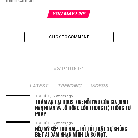
thành cảm ơn.
YOU MAY LIKE
CLICK TO COMMENT
ADVERTISEMENT
LATEST
TRENDING
VIDEOS
TIN TỨC
2 weeks ago
THẢM ÁN TẠI HOUSTON: NỖI ĐAU CỦA GIA ĐÌNH
NẠN NHÂN VÀ LỖ HỔNG LỚN TRONG HỆ THỐNG TƯ
PHÁP
TIN TỨC
2 weeks ago
NẾU MỸ XẾP THỨ HAI…THÌ TÔI THẬT SỰ KHÔNG
BIẾT AI DÁM NHẬN MÌNH LÀ SỐ MỘT.