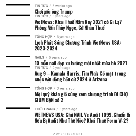
TIN TỨC
3 weeks ago
Chơi xấu ông Trump
TIN TỨC
5 years ago
VietNews: Khai Thuế Năm Nay 2021 có Gì Lạ?
Phỏng Vấn Thùy Ngọc, Cử Nhân Thuế
TỔNG HỢP
3 years ago
Lịch Phát Sóng Chương Trình VietNews USA:
2023-2024
NAILS
5 years ago
10 mẫu nail đẹp xu hướng mới nhất mùa hè 2021
TIN TỨC
2 years ago
Aug 9 – Kamala Harris, Tim Walz Có mặt trong
cuộc vận động bầu cử 2024 ở Arizona
TỔNG HỢP
3 years ago
Mời quý khán giả cùng xem chương trình ĐI CHỢ
GIÙM BẠN số 2
THỜI TRANG
5 years ago
VIETNEWS USA: Chủ NAIL Vs Audit 1099. Chuẩn Bi
Nếu Bị Audit Như Thế Nào? Khai Thuế Form W-2?
ADVERTISEMENT