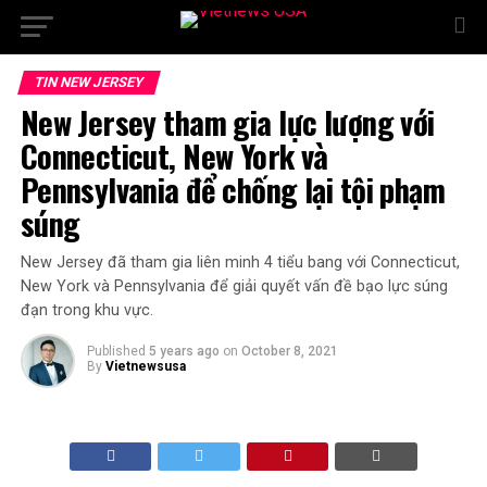
TIN NEW JERSEY
New Jersey tham gia lực lượng với
Connecticut, New York và
Pennsylvania để chống lại tội phạm
súng
New Jersey đã tham gia liên minh 4 tiểu bang với Connecticut,
New York và Pennsylvania để giải quyết vấn đề bạo lực súng
đạn trong khu vực.
Published
5 years ago
on
October 8, 2021
By
Vietnewsusa