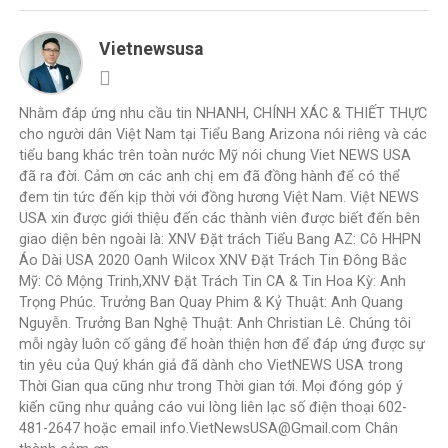
Vietnewsusa
Nhằm đáp ứng nhu cầu tin NHANH, CHÍNH XÁC & THIẾT THỰC
cho người dân Việt Nam tại Tiểu Bang Arizona nói riêng và các
tiểu bang khác trên toàn nước Mỹ nói chung Viet NEWS USA
đã ra đời. Cảm ơn các anh chị em đã đồng hành để có thể
đem tin tức đến kịp thời với đồng hương Việt Nam. Việt NEWS
USA xin được giới thiệu đến các thành viên được biết đến bên
giao diện bên ngoài là: XNV Đặt trách Tiểu Bang AZ: Cô HHPN
Áo Dài USA 2020 Oanh Wilcox XNV Đặt Trách Tin Đông Bắc
Mỹ: Cô Mộng Trinh,XNV Đặt Trách Tin CA & Tin Hoa Kỳ: Anh
Trọng Phúc. Trưởng Ban Quay Phim & Kỷ Thuật: Anh Quang
Nguyễn. Trưởng Ban Nghệ Thuật: Anh Christian Lê. Chúng tôi
mỗi ngày luôn cố gắng để hoàn thiện hơn để đáp ứng được sự
tin yêu của Quý khán giả đã dành cho VietNEWS USA trong
Thời Gian qua cũng như trong Thời gian tới. Mọi đóng góp ý
kiến cũng như quảng cáo vui lòng liên lạc số điện thoại 602-
481-2647 hoặc email info.VietNewsUSA@Gmail.com Chân