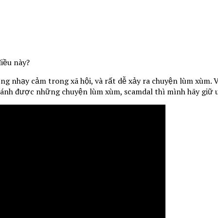
điều này?
g nhạy cảm trong xã hội, và rất dễ xảy ra chuyện lùm xùm. 
ránh được những chuyện lùm xùm, scamdal thì mình hãy giữ u