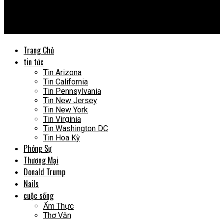
Vietnews USA
Tâm tình cùng Hoa Hậu, Ca sĩ Hà Phương Nguyên
Trang Chủ
tin tức
Tin Arizona
Tin California
Tin Pennsylvania
Tin New Jersey
Tin New York
Tin Virginia
Tin Washington DC
Tin Hoa Kỳ
Phóng Sự
Thương Mại
Donald Trump
Nails
cuộc sống
Ẩm Thực
Thơ Văn