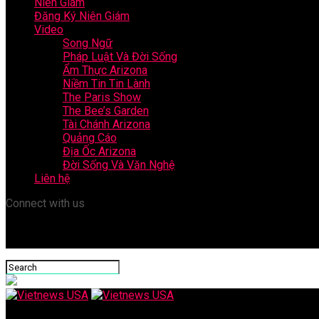
Niên Giám
Đăng Ký Niên Giám
Video
Song Ngữ
Pháp Luật Và Đời Sống
Ẩm Thực Arizona
Niềm Tin Tin Lành
The Paris Show
The Bee’s Garden
Tài Chánh Arizona
Quảng Cáo
Địa Ốc Arizona
Đời Sống Và Văn Nghệ
Liên hệ
Connect with us