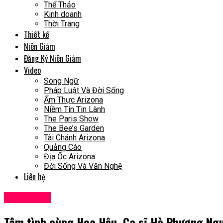
Thể Thảo
Kinh doanh
Thời Trang
Thiết kế
Niên Giám
Đăng Ký Niên Giám
Video
Song Ngữ
Pháp Luật Và Đời Sống
Ẩm Thực Arizona
Niềm Tin Tin Lành
The Paris Show
The Bee’s Garden
Tài Chánh Arizona
Quảng Cáo
Địa Ốc Arizona
Đời Sống Và Văn Nghệ
Liên hệ
Cuộc Sống
Tâm tình cùng Hoa Hậu, Ca sĩ Hà Phương Ng