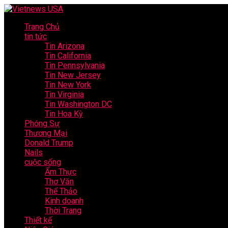
Trang Chủ
tin tức
Tin Arizona
Tin California
Tin Pennsylvania
Tin New Jersey
Tin New York
Tin Virginia
Tin Washington DC
Tin Hoa Kỳ
Phóng Sự
Thương Mại
Donald Trump
Nails
cuộc sống
Ẩm Thực
Thơ Văn
Thể Thảo
Kinh doanh
Thời Trang
Thiết kế